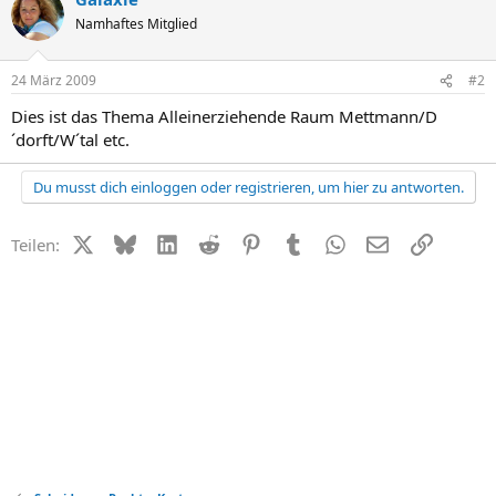
Namhaftes Mitglied
24 März 2009
#2
Dies ist das Thema Alleinerziehende Raum Mettmann/D
´dorft/W´tal etc.
Du musst dich einloggen oder registrieren, um hier zu antworten.
X (Twitter)
Bluesky
LinkedIn
Reddit
Pinterest
Tumblr
WhatsApp
E-Mail
Link
Teilen: