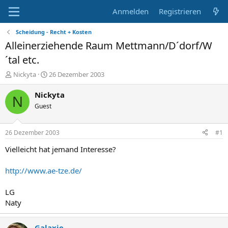
Anmelden
Registrieren
Scheidung - Recht + Kosten
Alleinerziehende Raum Mettmann/D´dorf/W
´tal etc.
E
E
Nickyta
26 Dezember 2003
r
r
s
s
Nickyta
N
t
t
Guest
e
e
l
l
l
l
26 Dezember 2003
#1
e
t
r
a
Vielleicht hat jemand Interesse?
m
http://www.ae-tze.de/
LG
Naty
Galaxie