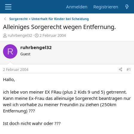
Anmelden
Registrieren
Sorgerecht + Unterhalt für Kinder bei Scheidung
Alleiniges Sorgerecht wegen Entfernung.
E
E
ruhrbengel32
2 Februar 2004
r
r
s
s
ruhrbengel32
R
t
t
Guest
e
e
l
l
l
l
2 Februar 2004
#1
e
t
r
a
Hallo,
m
ich lebe von meiner EX FRau (plus 2 Kids 9 und 5) getrrennt.
Kann meine Ex-Frau das alleinuige Sorgerecht beantragen nur
weil ich vorhabe zu meiner Freundin zu ziehen (250km
Entfernung) ???
Ist doch nicht wahr oder ???