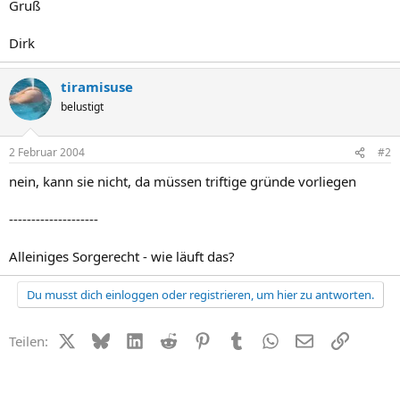
Gruß
Dirk
tiramisuse
belustigt
2 Februar 2004
#2
nein, kann sie nicht, da müssen triftige gründe vorliegen
--------------------
Alleiniges Sorgerecht - wie läuft das?
Du musst dich einloggen oder registrieren, um hier zu antworten.
X (Twitter)
Bluesky
LinkedIn
Reddit
Pinterest
Tumblr
WhatsApp
E-Mail
Link
Teilen: