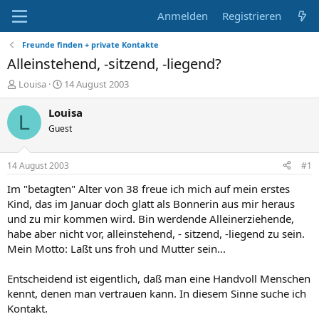
Anmelden
Registrieren
Freunde finden + private Kontakte
Alleinstehend, -sitzend, -liegend?
E
E
Louisa
14 August 2003
r
r
s
s
Louisa
L
t
t
Guest
e
e
l
l
l
l
14 August 2003
#1
e
t
r
a
Im "betagten" Alter von 38 freue ich mich auf mein erstes
m
Kind, das im Januar doch glatt als Bonnerin aus mir heraus
und zu mir kommen wird. Bin werdende Alleinerziehende,
habe aber nicht vor, alleinstehend, - sitzend, -liegend zu sein.
Mein Motto: Laßt uns froh und Mutter sein...
Entscheidend ist eigentlich, daß man eine Handvoll Menschen
kennt, denen man vertrauen kann. In diesem Sinne suche ich
Kontakt.