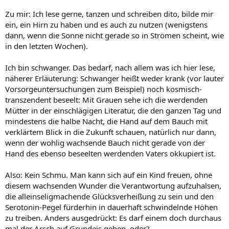
Zu mir: Ich lese gerne, tanzen und schreiben dito, bilde mir
ein, ein Hirn zu haben und es auch zu nutzen (wenigstens
dann, wenn die Sonne nicht gerade so in Strömen scheint, wie
in den letzten Wochen).
Ich bin schwanger. Das bedarf, nach allem was ich hier lese,
näherer Erläuterung: Schwanger heißt weder krank (vor lauter
Vorsorgeuntersuchungen zum Beispiel) noch kosmisch-
transzendent beseelt: Mit Grauen sehe ich die werdenden
Mütter in der einschlägigen Literatur, die den ganzen Tag und
mindestens die halbe Nacht, die Hand auf dem Bauch mit
verklärtem Blick in die Zukunft schauen, natürlich nur dann,
wenn der wohlig wachsende Bauch nicht gerade von der
Hand des ebenso beseelten werdenden Vaters okkupiert ist.
Also: Kein Schmu. Man kann sich auf ein Kind freuen, ohne
diesem wachsenden Wunder die Verantwortung aufzuhalsen,
die alleinseligmachende Glücksverheißung zu sein und den
Serotonin-Pegel fürderhin in dauerhaft schwindelnde Höhen
zu treiben. Anders ausgedrückt: Es darf einem doch durchaus
mal der Arsch auf Grundeis gehen, oder?