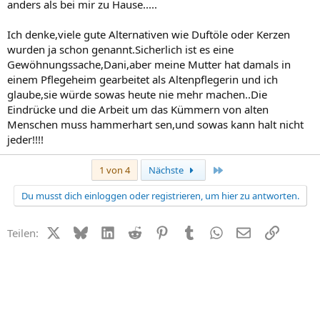
anders als bei mir zu Hause.....
Ich denke,viele gute Alternativen wie Duftöle oder Kerzen
wurden ja schon genannt.Sicherlich ist es eine
Gewöhnungssache,Dani,aber meine Mutter hat damals in
einem Pflegeheim gearbeitet als Altenpflegerin und ich
glaube,sie würde sowas heute nie mehr machen..Die
Eindrücke und die Arbeit um das Kümmern von alten
Menschen muss hammerhart sen,und sowas kann halt nicht
jeder!!!!
Letzte
1 von 4
Nächste
Du musst dich einloggen oder registrieren, um hier zu antworten.
X (Twitter)
Bluesky
LinkedIn
Reddit
Pinterest
Tumblr
WhatsApp
E-Mail
Link
Teilen: