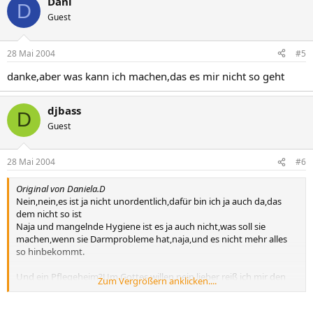
Dani
D
Guest
28 Mai 2004
#5
danke,aber was kann ich machen,das es mir nicht so geht
djbass
D
Guest
28 Mai 2004
#6
Original von Daniela.D
Nein,nein,es ist ja nicht unordentlich,dafür bin ich ja auch da,das
dem nicht so ist
Naja und mangelnde Hygiene ist es ja auch nicht,was soll sie
machen,wenn sie Darmprobleme hat,naja,und es nicht mehr alles
so hinbekommt.
Und ein Pflegeheim?Um Gottes willen,nein,lieber reiß ich mir den
Zum Vergrößern anklicken....
arsch auf.
Das würde sie todunglücklich machen