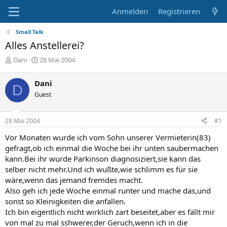
Anmelden
Registrieren
Small Talk
Alles Anstellerei?
E
E
Dani
28 Mai 2004
r
r
s
s
Dani
D
t
t
Guest
e
e
l
l
l
l
28 Mai 2004
#1
e
t
r
a
Vor Monaten wurde ich vom Sohn unserer Vermieterin(83)
m
gefragt,ob ich einmal die Woche bei ihr unten saubermachen
kann.Bei ihr wurde Parkinson diagnosiziert,sie kann das
selber nicht mehr.Und ich wußte,wie schlimm es für sie
wäre,wenn das jemand fremdes macht.
Also geh ich jede Woche einmal runter und mache das,und
sonst so Kleinigkeiten die anfallen.
Ich bin eigentlich nicht wirklich zart beseitet,aber es fällt mir
von mal zu mal sshwerer,der Geruch,wenn ich in die