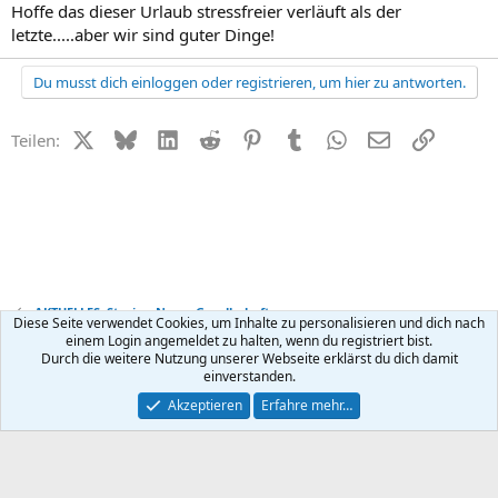
Hoffe das dieser Urlaub stressfreier verläuft als der
letzte.....aber wir sind guter Dinge!
Du musst dich einloggen oder registrieren, um hier zu antworten.
X (Twitter)
Bluesky
LinkedIn
Reddit
Pinterest
Tumblr
WhatsApp
E-Mail
Link
Teilen:
AKTUELLES: Stories, News, Gesellschaft
Diese Seite verwendet Cookies, um Inhalte zu personalisieren und dich nach
einem Login angemeldet zu halten, wenn du registriert bist.
Durch die weitere Nutzung unserer Webseite erklärst du dich damit
Kontakt
Nutzungsbedingungen
Datenschutz
Hilfe
R
einverstanden.
S
S
®
Community platform by XenForo
© 2010-2026 XenForo Ltd.
Akzeptieren
Erfahre mehr…