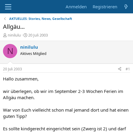
Anmelden
Registrieren
AKTUELLES: Stories, News, Gesellschaft
Allgäu...
E
E
ninilulu
20 Juli 2003
r
r
s
s
ninilulu
N
t
t
Aktives Mitglied
e
e
l
l
l
l
20 Juli 2003
#1
e
t
r
a
Hallo zusammen,
m
wir überlegen, ob wir im September 2-3 Wochen Ferien im
Allgäu machen.
War von Euch vielleicht schon mal jemand dort und hat einen
guten Tipp?
Es sollte kindgerecht eingerichtet sein (Zwerg ist 2) und darf