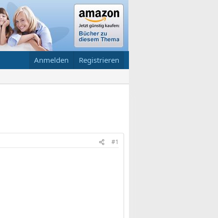
Anmelden
Registrieren
#1