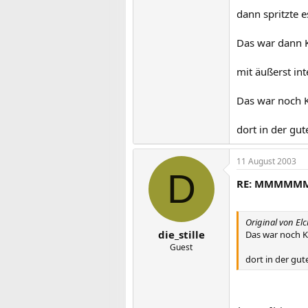
dann spritzte e
Das war dann 
mit äußerst in
Das war noch K
dort in der gut
11 August 2003
D
RE: MMMMMM
Original von El
die_stille
Das war noch K
Guest
dort in der gute