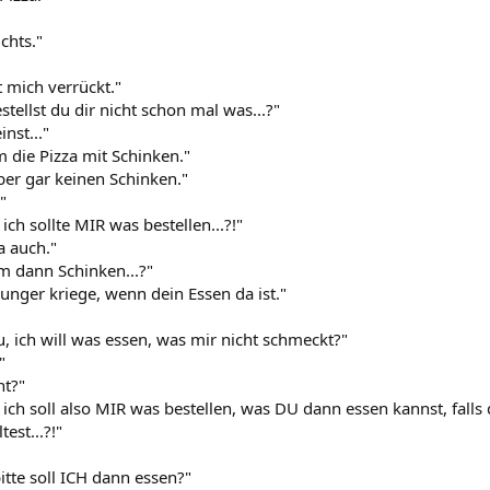
ichts."
t mich verrückt."
tellst du dir nicht schon mal was...?"
nst..."
m die Pizza mit Schinken."
ber gar keinen Schinken."
"
 ich sollte MIR was bestellen...?!"
ja auch."
m dann Schinken...?"
 Hunger kriege, wenn dein Essen da ist."
u, ich will was essen, was mir nicht schmeckt?"
"
ht?"
 ich soll also MIR was bestellen, was DU dann essen kannst, fall
est...?!"
itte soll ICH dann essen?"