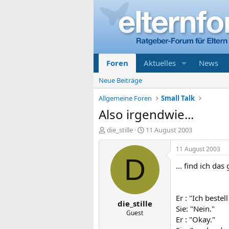
Foren
Aktuelles
News
Neue Beiträge
Allgemeine Foren
Small Talk
Also irgendwie...
E
E
die_stille
11 August 2003
r
r
s
s
11 August 2003
t
t
D
... find ich das
e
e
l
l
l
l
e
t
Er : "Ich bestel
die_stille
r
a
Sie: "Nein."
m
Guest
Er : "Okay."