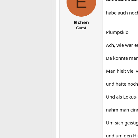
E
habe auch noch
Elchen
Guest
Plumpsklo
Ach, wie war e
Da konnte man
Man hielt viel
und hatte noch
Und als Lokus-
nahm man eine
Um sich geistig
und um den Hi