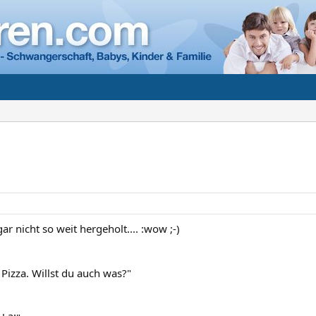
 gar nicht so weit hergeholt.... :wow ;-)
l Pizza. Willst du auch was?"