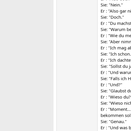
Sie: "Nein."
Er : "Also gar n
Sie: "Doch."
Er : "Du machs
Sie: "Warum bes
Er : "Wie du mei
Sie: "Aber nim
Er : "Ich mag a
Sie: "Ich schon.
Er : "Ich dachte
Sie: "Sollst du 
Er : "Und waru
Sie: "Falls ich
Er : "Und?"
Sie: "Glaubst d
Er : "Wieso du?
Sie: "Wieso nic
Er : "Moment...
bekommen sollt
Sie: "Genau."
Er : "Und was b