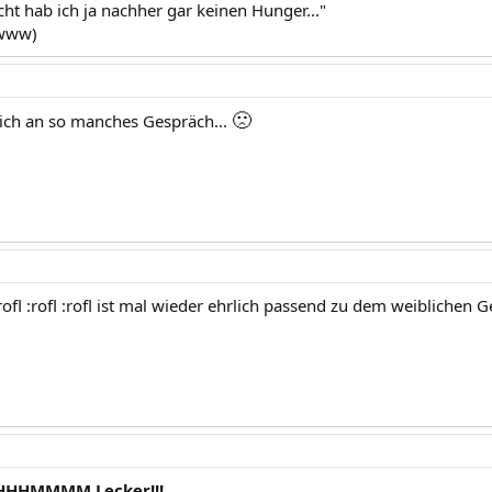
eicht hab ich ja nachher gar keinen Hunger..."
 www)
🙁
ich an so manches Gespräch...
l :rofl :rofl :rofl ist mal wieder ehrlich passend zu dem weiblichen Ge
HMMMM Lecker!!!