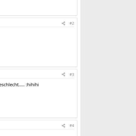
#2
#3
schlecht..... :hihihi
#4