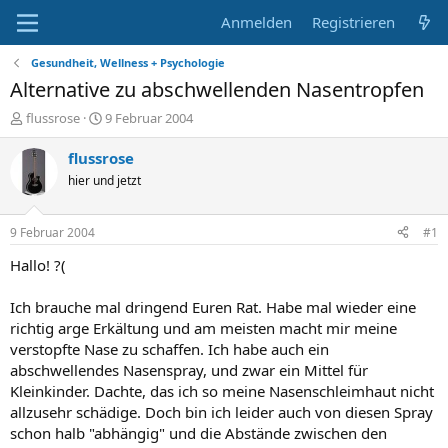
Anmelden
Registrieren
Gesundheit, Wellness + Psychologie
Alternative zu abschwellenden Nasentropfen
E
E
flussrose
9 Februar 2004
r
r
s
s
flussrose
t
t
hier und jetzt
e
e
l
l
l
l
9 Februar 2004
#1
e
t
r
a
Hallo! ?(
m
Ich brauche mal dringend Euren Rat. Habe mal wieder eine
richtig arge Erkältung und am meisten macht mir meine
verstopfte Nase zu schaffen. Ich habe auch ein
abschwellendes Nasenspray, und zwar ein Mittel für
Kleinkinder. Dachte, das ich so meine Nasenschleimhaut nicht
allzusehr schädige. Doch bin ich leider auch von diesen Spray
schon halb "abhängig" und die Abstände zwischen den