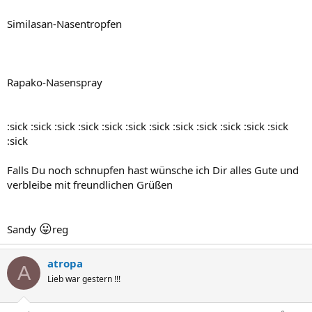
Similasan-Nasentropfen
Rapako-Nasenspray
:sick :sick :sick :sick :sick :sick :sick :sick :sick :sick :sick :sick
:sick
Falls Du noch schnupfen hast wünsche ich Dir alles Gute und
verbleibe mit freundlichen Grüßen
😛
Sandy
reg
atropa
A
Lieb war gestern !!!