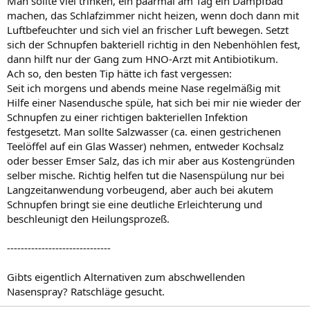
Man sollte viel trinken, ein paarmal am Tag ein Dampfbad
machen, das Schlafzimmer nicht heizen, wenn doch dann mit
Luftbefeuchter und sich viel an frischer Luft bewegen. Setzt
sich der Schnupfen bakteriell richtig in den Nebenhöhlen fest,
dann hilft nur der Gang zum HNO-Arzt mit Antibiotikum.
Ach so, den besten Tip hätte ich fast vergessen:
Seit ich morgens und abends meine Nase regelmäßig mit
Hilfe einer Nasendusche spüle, hat sich bei mir nie wieder der
Schnupfen zu einer richtigen bakteriellen Infektion
festgesetzt. Man sollte Salzwasser (ca. einen gestrichenen
Teelöffel auf ein Glas Wasser) nehmen, entweder Kochsalz
oder besser Emser Salz, das ich mir aber aus Kostengründen
selber mische. Richtig helfen tut die Nasenspülung nur bei
Langzeitanwendung vorbeugend, aber auch bei akutem
Schnupfen bringt sie eine deutliche Erleichterung und
beschleunigt den Heilungsprozeß.
------------------------------
Gibts eigentlich Alternativen zum abschwellenden
Nasenspray? Ratschläge gesucht.