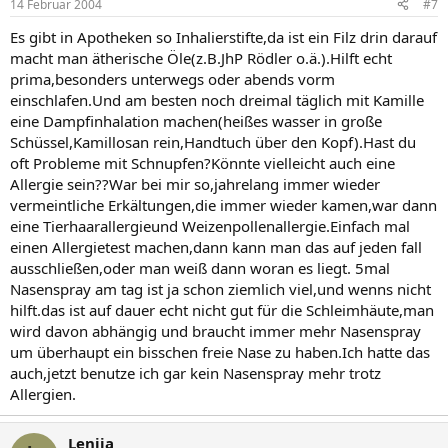
14 Februar 2004
#7
Es gibt in Apotheken so Inhalierstifte,da ist ein Filz drin darauf
macht man ätherische Öle(z.B.JhP Rödler o.ä.).Hilft echt
prima,besonders unterwegs oder abends vorm
einschlafen.Und am besten noch dreimal täglich mit Kamille
eine Dampfinhalation machen(heißes wasser in große
Schüssel,Kamillosan rein,Handtuch über den Kopf).Hast du
oft Probleme mit Schnupfen?Könnte vielleicht auch eine
Allergie sein??War bei mir so,jahrelang immer wieder
vermeintliche Erkältungen,die immer wieder kamen,war dann
eine Tierhaarallergieund Weizenpollenallergie.Einfach mal
einen Allergietest machen,dann kann man das auf jeden fall
ausschließen,oder man weiß dann woran es liegt. 5mal
Nasenspray am tag ist ja schon ziemlich viel,und wenns nicht
hilft.das ist auf dauer echt nicht gut für die Schleimhäute,man
wird davon abhängig und braucht immer mehr Nasenspray
um überhaupt ein bisschen freie Nase zu haben.Ich hatte das
auch,jetzt benutze ich gar kein Nasenspray mehr trotz
Allergien.
Lenija