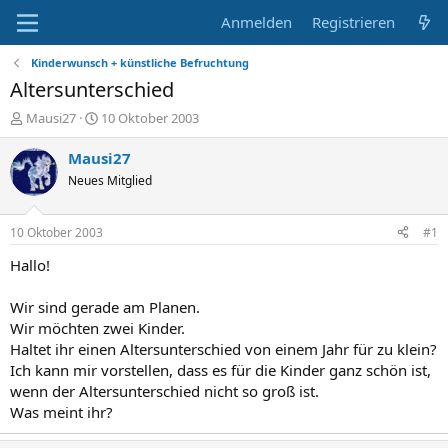
Anmelden
Registrieren
Kinderwunsch + künstliche Befruchtung
Altersunterschied
E
E
Mausi27
10 Oktober 2003
r
r
s
s
Mausi27
t
t
Neues Mitglied
e
e
l
l
l
l
10 Oktober 2003
#1
e
t
r
a
Hallo!
m
Wir sind gerade am Planen.
Wir möchten zwei Kinder.
Haltet ihr einen Altersunterschied von einem Jahr für zu klein?
Ich kann mir vorstellen, dass es für die Kinder ganz schön ist,
wenn der Altersunterschied nicht so groß ist.
Was meint ihr?