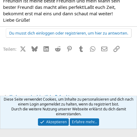
Freundin ist meine beste Freundin und mein Mann sein
bester Freund! das macht alles perfekt!Laßt euch Zeit,
bekommt erst mal eins und dann schaut mal weiter!
Liebe Grüße!
Du musst dich einloggen oder registrieren, um hier zu antworten.
X (Twitter)
Bluesky
LinkedIn
Reddit
Pinterest
Tumblr
WhatsApp
E-Mail
Link
Teilen:
Kinderwunsch + künstliche Befruchtung
Diese Seite verwendet Cookies, um Inhalte zu personalisieren und dich nach
einem Login angemeldet zu halten, wenn du registriert bist.
Durch die weitere Nutzung unserer Webseite erklärst du dich damit
Kontakt
Nutzungsbedingungen
Datenschutz
Hilfe
R
einverstanden.
S
S
®
Community platform by XenForo
© 2010-2026 XenForo Ltd.
Akzeptieren
Erfahre mehr…