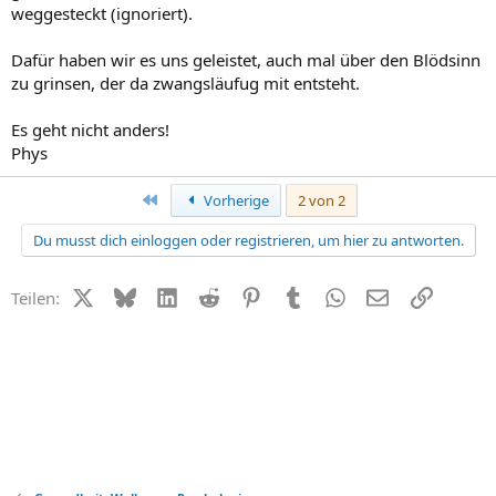
weggesteckt (ignoriert).
Dafür haben wir es uns geleistet, auch mal über den Blödsinn
zu grinsen, der da zwangsläufug mit entsteht.
Es geht nicht anders!
Phys
Erste
Vorherige
2 von 2
Du musst dich einloggen oder registrieren, um hier zu antworten.
X (Twitter)
Bluesky
LinkedIn
Reddit
Pinterest
Tumblr
WhatsApp
E-Mail
Link
Teilen: