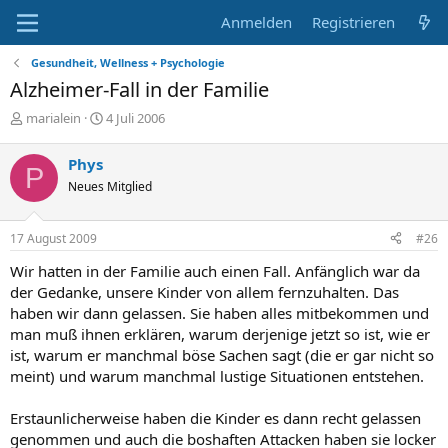
Anmelden
Registrieren
Gesundheit, Wellness + Psychologie
Alzheimer-Fall in der Familie
E
E
marialein
4 Juli 2006
r
r
s
s
Phys
P
t
t
Neues Mitglied
e
e
l
l
l
l
17 August 2009
#26
e
t
r
a
Wir hatten in der Familie auch einen Fall. Anfänglich war da
m
der Gedanke, unsere Kinder von allem fernzuhalten. Das
haben wir dann gelassen. Sie haben alles mitbekommen und
man muß ihnen erklären, warum derjenige jetzt so ist, wie er
ist, warum er manchmal böse Sachen sagt (die er gar nicht so
meint) und warum manchmal lustige Situationen entstehen.
Erstaunlicherweise haben die Kinder es dann recht gelassen
genommen und auch die boshaften Attacken haben sie locker