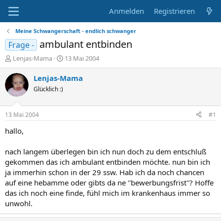
Anmelden
Registrieren
Meine Schwangerschaft - endlich schwanger
ambulant entbinden
Frage -
E
E
Lenjas-Mama
13 Mai 2004
r
r
s
s
Lenjas-Mama
t
t
Glücklich :)
e
e
l
l
l
l
13 Mai 2004
#1
e
t
r
a
hallo,
m
nach langem überlegen bin ich nun doch zu dem entschluß
gekommen das ich ambulant entbinden möchte. nun bin ich
ja immerhin schon in der 29 ssw. Hab ich da noch chancen
auf eine hebamme oder gibts da ne ''bewerbungsfrist''? Hoffe
das ich noch eine finde, fühl mich im krankenhaus immer so
unwohl.