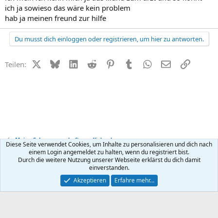
ich ja sowieso das wäre kein problem
hab ja meinen freund zur hilfe
Du musst dich einloggen oder registrieren, um hier zu antworten.
X (Twitter)
Bluesky
LinkedIn
Reddit
Pinterest
Tumblr
WhatsApp
E-Mail
Link
Teilen:
Meine Schwangerschaft - endlich schwanger
Diese Seite verwendet Cookies, um Inhalte zu personalisieren und dich nach
einem Login angemeldet zu halten, wenn du registriert bist.
Durch die weitere Nutzung unserer Webseite erklärst du dich damit
Kontakt
Nutzungsbedingungen
Datenschutz
Hilfe
R
einverstanden.
S
S
®
Community platform by XenForo
© 2010-2026 XenForo Ltd.
Akzeptieren
Erfahre mehr…