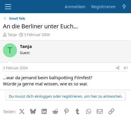
Anmelden
Registrieren
Small Talk
An die Berliner unter Euch...
E
E
Tanja
3 Februar 2004
r
r
s
s
Tanja
T
t
t
Guest
e
e
l
l
l
l
3 Februar 2004
#1
e
t
r
a
...war da jemand beim ballspotting Filmfest?
m
Würde ja gerne mal wissen, wie es so war.
Du musst dich einloggen oder registrieren, um hier zu antworten.
X (Twitter)
Bluesky
LinkedIn
Reddit
Pinterest
Tumblr
WhatsApp
E-Mail
Link
Teilen: