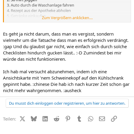
3. Auto durch die Waschanlage fahren
4. Rezept aus der Apotheke abholen
5. Getränke einkaufen
Zum Vergrößern anklicken....
6. Elternsprechtag um 19 Uhr
was nicht geschafft wird kommt am nächsten Tag auf Platz 1 in der
Es geht ja nicht darum, dass man es vergisst, sondern
Liste. So mache ich das. Bin auch ein Chaot in Sachen
vielmehr um die Tatsache dass man es erfolgreich verdrängt.
Zeitmanagement :-(
:gap Und du glaubst gar nicht, wie einfach sich durch solche
Checklisten hindurch gucken lässt.. :-D Zumindest bei mir
würde das nicht funktionieren.
Ich hab mal versucht abzunehmen, indem ich eine
Ansichtskarte mit 'nem Schweinekopf auf den Kühlschrank
gepinnt habe. :chinese Die hab ich nach kurzer Zeit schon gar
nicht mehr wahrgenommen. :ausheck
Du musst dich einloggen oder registrieren, um hier zu antworten.
X (Twitter)
Bluesky
LinkedIn
Reddit
Pinterest
Tumblr
WhatsApp
E-Mail
Link
Teilen: