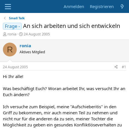
Anmelden
Registrieren
Small Talk
An sich arbeiten und sich entwickeln
Frage -
E
E
ronia
24 August 2005
r
r
s
s
ronia
R
t
t
Aktives Mitglied
e
e
l
l
l
l
24 August 2005
#1
e
t
r
a
Hi Ihr alle!
m
Was beschäftigt Euch? Woran arbeitet Ihr, was versucht Ihr an
Euch ändern?
Ich versuche zum Beispiel, meine "Aufschieberitis" in den
Griff zu bekommen, mir auch meinen Teil zu nehmen und
nicht nur für die anderen da zu sein, meiner Tochter die
Möglichkeit zu geben ein gesundes Konfliktlöseverhalten zu