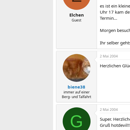
es ist ein kle
Uhr 17 kam de
Elchen
Termin...
Guest
Morgen besuche
Ihr selber geh
2 Mai 2004
Herzlichen Gl
biene38
immer auf einer
Berg- und Talfahrt
2 Mai 2004
G
Super. Herzlich
Gruß hotdevil!!