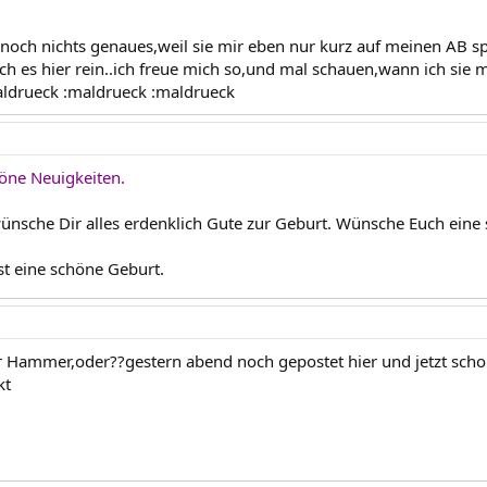
r noch nichts genaues,weil sie mir eben nur kurz auf meinen AB 
ich es hier rein..ich freue mich so,und mal schauen,wann ich sie
aldrueck :maldrueck :maldrueck
höne Neuigkeiten.
wünsche Dir alles erdenklich Gute zur Geburt. Wünsche Euch eine
st eine schöne Geburt.
r Hammer,oder??gestern abend noch gepostet hier und jetzt schon 
kt