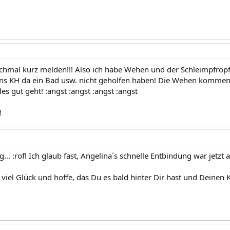
chmal kurz melden!!! Also ich habe Wehen und der Schleimpfropf
 ins KH da ein Bad usw. nicht geholfen haben! Die Wehen kommen 
s gut geht! :angst :angst :angst :angst
!
ng... :rofl Ich glaub fast, Angelina´s schnelle Entbindung war jetz
 viel Glück und hoffe, das Du es bald hinter Dir hast und Deinen 