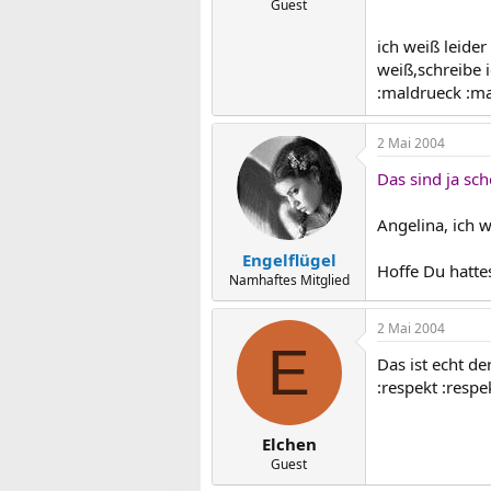
Guest
ich weiß leide
weiß,schreibe 
:maldrueck :m
2 Mai 2004
Das sind ja sc
Angelina, ich 
Engelflügel
Hoffe Du hatte
Namhaftes Mitglied
2 Mai 2004
E
Das ist echt de
:respekt :respe
Elchen
Guest