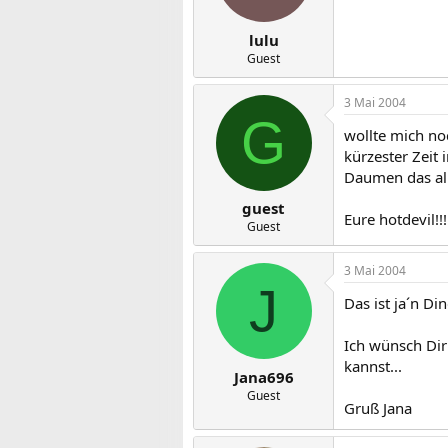
lulu
Guest
3 Mai 2004
G
wollte mich no
kürzester Zeit
Daumen das alle
guest
Eure hotdevil!!!
Guest
3 Mai 2004
J
Das ist ja´n Di
Ich wünsch Dir
kannst...
Jana696
Guest
Gruß Jana