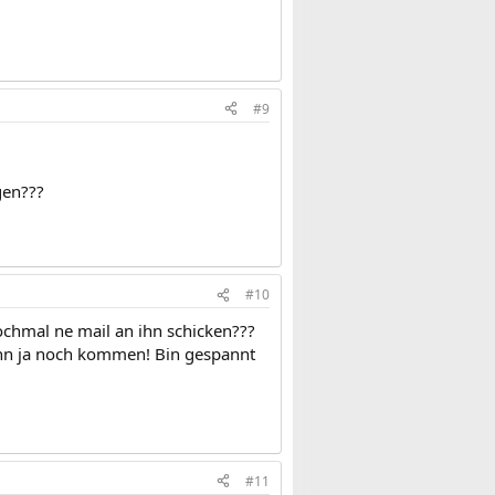
#9
gen???
#10
ochmal ne mail an ihn schicken???
 kann ja noch kommen! Bin gespannt
#11