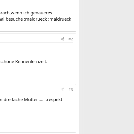
sprach,wenn ich genaueres
 mal besuche :maldrueck :maldrueck
#2
 schöne Kennenlernzeit.
#3
dreifache Mutter...... :respekt