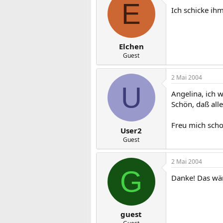
E
Ich schicke ihm
Elchen
Guest
2 Mai 2004
U
Angelina, ich w
Schön, daß all
Freu mich schon
User2
Guest
2 Mai 2004
G
Danke! Das wäre
guest