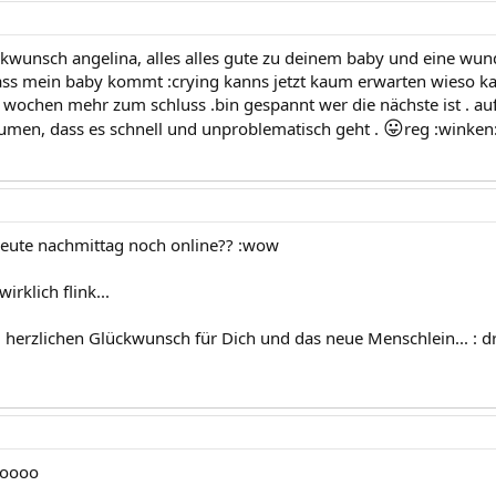
ckwunsch angelina, alles alles gute zu deinem baby und eine wund
dass mein baby kommt :crying kanns jetzt kaum erwarten wieso 
 wochen mehr zum schluss .bin gespannt wer die nächste ist . auf a
😛
men, dass es schnell und unproblematisch geht .
reg :winken
eute nachmittag noch online?? :wow
irklich flink...
d herzlichen Glückwunsch für Dich und das neue Menschlein... : d
ooooo