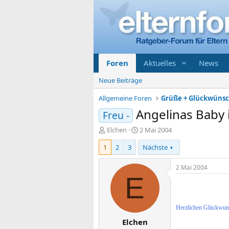
Foren
Aktuelles
News
Neue Beiträge
Allgemeine Foren
Grüße + Glückwüns
Angelinas Baby is
Freu -
E
E
Elchen
2 Mai 2004
r
r
1
2
3
Nächste
s
s
t
t
e
e
2 Mai 2004
l
l
E
l
l
e
t
r
a
Herzlichen Glückwunsc
m
Elchen