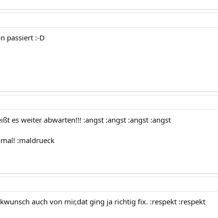
n passiert :-D
ßt es weiter abwarten!!! :angst :angst :angst :angst
hmal! :maldrueck
kwunsch auch von mir,dat ging ja richtig fix. :respekt :respekt