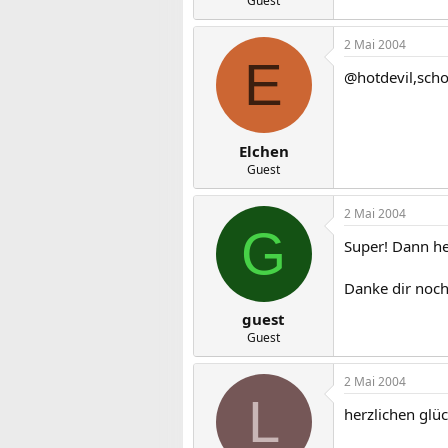
Guest
2 Mai 2004
E
@hotdevil,scho
Elchen
Guest
2 Mai 2004
G
Super! Dann hei
Danke dir noc
guest
Guest
2 Mai 2004
L
herzlichen glüc