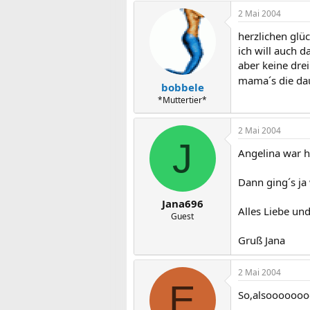
2 Mai 2004
herzlichen glü
ich will auch 
aber keine drei
mama´s die dau
bobbele
*Muttertier*
2 Mai 2004
J
Angelina war h
Dann ging´s ja w
Jana696
Alles Liebe un
Guest
Gruß Jana
2 Mai 2004
E
So,alsoooooo