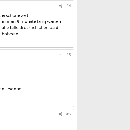
#4
erschöne zeit .
kann man 9 monate lang warten
lle fälle drück ich allen bald
: bobbele
#5
rink :sonne
#6