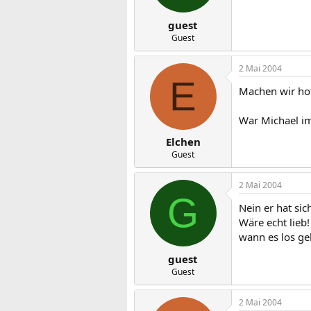
guest
Guest
2 Mai 2004
E
Machen wir hot
War Michael i
Elchen
Guest
2 Mai 2004
G
Nein er hat si
Wäre echt lieb!
wann es los ge
guest
Guest
2 Mai 2004