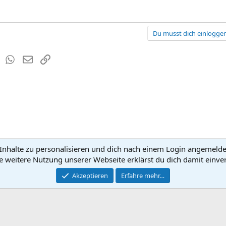
Du musst dich einloggen
est
Tumblr
WhatsApp
E-Mail
Link
nhalte zu personalisieren und dich nach einem Login angemeldet 
Kontakt
Nutzun
e weitere Nutzung unserer Webseite erklärst du dich damit einve
®
Community platform by XenForo
Akzeptieren
Erfahre mehr…
© 2010-2026 XenForo Ltd.