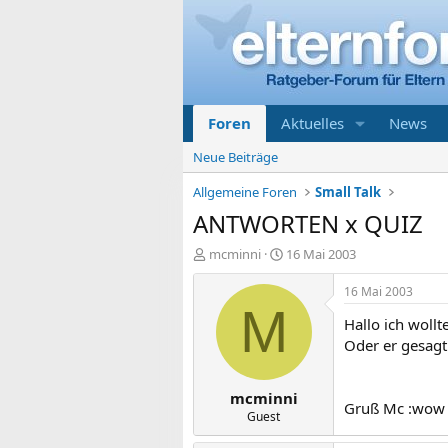
Foren
Aktuelles
News
Neue Beiträge
Allgemeine Foren
Small Talk
ANTWORTEN x QUIZ
E
E
mcminni
16 Mai 2003
r
r
s
s
16 Mai 2003
t
t
M
Hallo ich woll
e
e
l
l
Oder er gesagt 
l
l
e
t
mcminni
r
a
Gruß Mc :wow
m
Guest