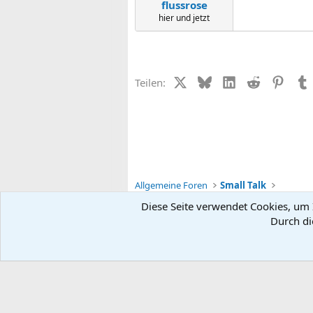
flussrose
hier und jetzt
X (Twitter)
Bluesky
LinkedIn
Reddit
Pinter
Teilen:
Allgemeine Foren
Small Talk
Diese Seite verwendet Cookies, um I
Durch di