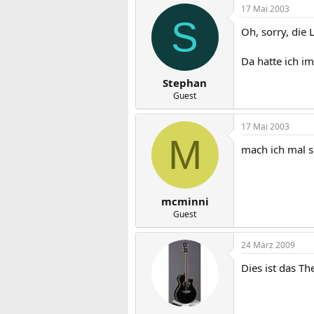
17 Mai 2003
S
Oh, sorry, die
Da hatte ich 
Stephan
Guest
17 Mai 2003
M
mach ich mal s
mcminni
Guest
24 März 2009
Dies ist das 