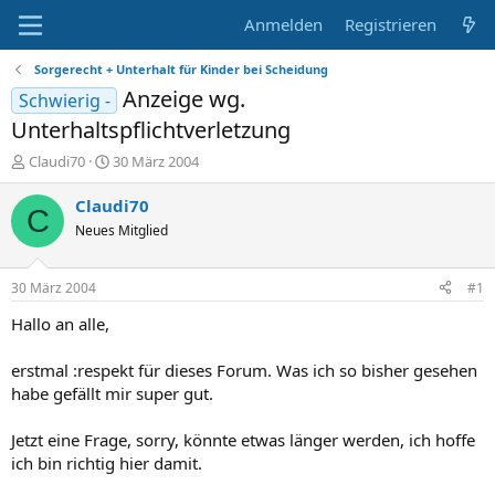
Anmelden
Registrieren
Sorgerecht + Unterhalt für Kinder bei Scheidung
Anzeige wg.
Schwierig -
Unterhaltspflichtverletzung
E
E
Claudi70
30 März 2004
r
r
s
s
Claudi70
C
t
t
Neues Mitglied
e
e
l
l
l
l
30 März 2004
#1
e
t
r
a
Hallo an alle,
m
erstmal :respekt für dieses Forum. Was ich so bisher gesehen
habe gefällt mir super gut.
Jetzt eine Frage, sorry, könnte etwas länger werden, ich hoffe
ich bin richtig hier damit.