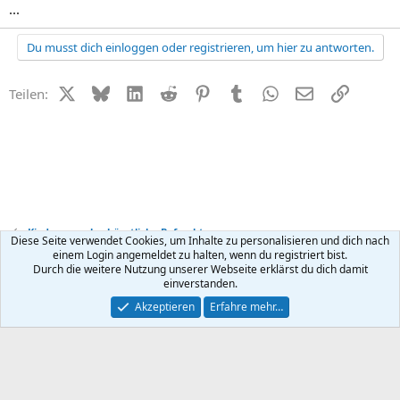
...
Du musst dich einloggen oder registrieren, um hier zu antworten.
X (Twitter)
Bluesky
LinkedIn
Reddit
Pinterest
Tumblr
WhatsApp
E-Mail
Link
Teilen:
Kinderwunsch + künstliche Befruchtung
Diese Seite verwendet Cookies, um Inhalte zu personalisieren und dich nach
einem Login angemeldet zu halten, wenn du registriert bist.
Durch die weitere Nutzung unserer Webseite erklärst du dich damit
Kontakt
Nutzungsbedingungen
Datenschutz
Hilfe
R
einverstanden.
S
S
®
Community platform by XenForo
© 2010-2026 XenForo Ltd.
Akzeptieren
Erfahre mehr…