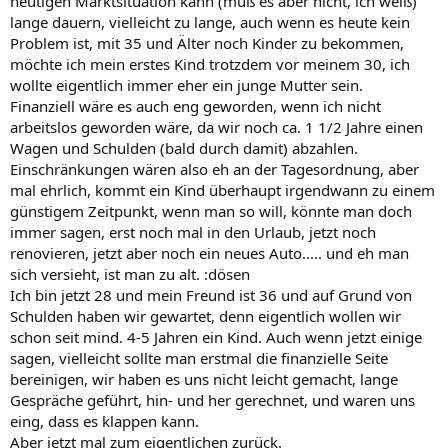
heutigen Marktsituation kann (muß es aber nicht, ich weiß)
lange dauern, vielleicht zu lange, auch wenn es heute kein
Problem ist, mit 35 und Älter noch Kinder zu bekommen,
möchte ich mein erstes Kind trotzdem vor meinem 30, ich
wollte eigentlich immer eher ein junge Mutter sein.
Finanziell wäre es auch eng geworden, wenn ich nicht
arbeitslos geworden wäre, da wir noch ca. 1 1/2 Jahre einen
Wagen und Schulden (bald durch damit) abzahlen.
Einschränkungen wären also eh an der Tagesordnung, aber
mal ehrlich, kommt ein Kind überhaupt irgendwann zu einem
günstigem Zeitpunkt, wenn man so will, könnte man doch
immer sagen, erst noch mal in den Urlaub, jetzt noch
renovieren, jetzt aber noch ein neues Auto..... und eh man
sich versieht, ist man zu alt. :dösen
Ich bin jetzt 28 und mein Freund ist 36 und auf Grund von
Schulden haben wir gewartet, denn eigentlich wollen wir
schon seit mind. 4-5 Jahren ein Kind. Auch wenn jetzt einige
sagen, vielleicht sollte man erstmal die finanzielle Seite
bereinigen, wir haben es uns nicht leicht gemacht, lange
Gespräche geführt, hin- und her gerechnet, und waren uns
eing, dass es klappen kann.
Aber jetzt mal zum eigentlichen zurück.