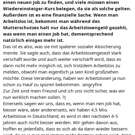
einen neuen Job zu finden, und viele müssen einen
Wiedereinsteiger-Kurs belegen, da sie als solche gelten.
Außerdem ist es eine finanzielle Sache. Wenn man
Arbeitslos ist, bekommt man während des
Mutterschutzes halt nur das Arbeitslosengeld gezahlt,
was wenn man einen Job hat, dementsprechend
natürlich einiges mehr ist.
Das ist es also, was sie mit späterer sozialer Absicherung
meinte. Sie sagte auch, dass das Arbeitslosengesezt stark
verschäft wurde und auch weiter verschärft wird, dass es
dann nicht mehr möglich ist, sich trotzdem Arbeitslos zu
melden, obwohl man eigentlich ja sein Kind großziehen
möchte. Diese Veränderung, haben wir Arbeitslosen ja nun
schon zu Hauf zu spüren bekommen. :angryfire
Zur Zeit sind mein Freund und ich uns nicht sicher, was wir
nun wirklich machen sollen. ?(
Einerseits sagen wir uns, dass es, wenn man nen Job hat,
besser wäre, aber andererseits, wir haben 4,5 Mio.
Arbeitslose in Deutschland, es wird in den nächsten 4-5
Jahren auch nicht besser werden. Wir gehen davon aus,
hoffen es jedenfalls, dass es sich ab da dann wieder bessern
wird, da es ja nun mal immer mehr Rentner geben wird, denn