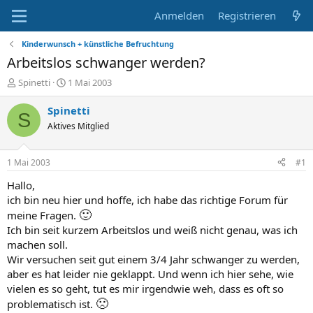
Anmelden
Registrieren
Kinderwunsch + künstliche Befruchtung
Arbeitslos schwanger werden?
E
E
Spinetti
1 Mai 2003
r
r
s
s
Spinetti
S
t
t
Aktives Mitglied
e
e
l
l
l
l
1 Mai 2003
#1
e
t
r
a
Hallo,
m
ich bin neu hier und hoffe, ich habe das richtige Forum für
🙂
meine Fragen.
Ich bin seit kurzem Arbeitslos und weiß nicht genau, was ich
machen soll.
Wir versuchen seit gut einem 3/4 Jahr schwanger zu werden,
aber es hat leider nie geklappt. Und wenn ich hier sehe, wie
vielen es so geht, tut es mir irgendwie weh, dass es oft so
🙁
problematisch ist.