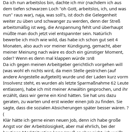
Da ich nun arbeitslos bin, dachte ich mir (nachdem ich aus
dem tiefen schwarzen Loch "oh Gott, arbeitslos, ich, und was
nun" raus war), naja, was soll’s, ist doch die Gelegenheit
weiter zu üben und schwanger zu werden, denn der Streß
arbeitsmäßig ist weg, die Anspannung fehlt und überhaupt
müßte man doch jetzt viel entspannter sein. Natürlich
bewerbe ich mich wie wild, das habe ich schon gut seit 4
Monaten, also auch vor meiner Kündigung, gemacht, aber
meiner Meinung nach wäre es doch ein günstiger Moment,
oder? Wenn es denn mal klappen würde :sn8
Da ich gegen meinen Arbeitgeber gerichtlich vorgehen will
(was wohl eh nichts wird, da mein Stelle gestrichen (auf
andere Angestelle aufgeteilt) wurde und der Laden kurz vorm
Insolvenz steht, es wurden als letzte Sparmaßnahme 62 Leute
entlassen), habe ich mit meiner Anwältin gesprochen, und ihr
erzählt, dass wir gerne ein Kind hätten. Sie hat uns dazu
geraten, zu warten und erst wieder einen Job zu finden. Sie
sagte, dass die sozialen Absicherungen später besser wären. ?
(
Klär hätte ich gerne einen neuen Job, denn ich habe große
Angst vor der Arbeitslosigkeit, aber mal ehrlich, bei der