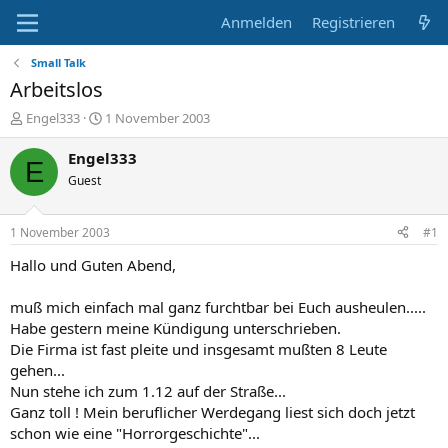
Anmelden
Registrieren
Small Talk
Arbeitslos
E
E
Engel333
1 November 2003
r
r
s
s
Engel333
E
t
t
Guest
e
e
l
l
l
l
1 November 2003
#1
e
t
r
a
Hallo und Guten Abend,
m
muß mich einfach mal ganz furchtbar bei Euch ausheulen.....
Habe gestern meine Kündigung unterschrieben.
Die Firma ist fast pleite und insgesamt mußten 8 Leute
gehen...
Nun stehe ich zum 1.12 auf der Straße...
Ganz toll ! Mein beruflicher Werdegang liest sich doch jetzt
schon wie eine "Horrorgeschichte"...