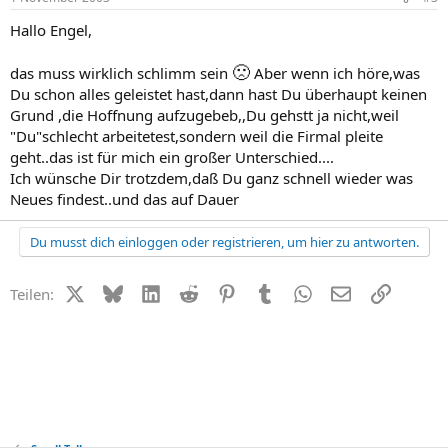
Hallo Engel,
🙁
das muss wirklich schlimm sein
Aber wenn ich höre,was
Du schon alles geleistet hast,dann hast Du überhaupt keinen
Grund ,die Hoffnung aufzugebeb,,Du gehstt ja nicht,weil
"Du"schlecht arbeitetest,sondern weil die Firmal pleite
geht..das ist für mich ein großer Unterschied....
Ich wünsche Dir trotzdem,daß Du ganz schnell wieder was
Neues findest..und das auf Dauer
Du musst dich einloggen oder registrieren, um hier zu antworten.
X (Twitter)
Bluesky
LinkedIn
Reddit
Pinterest
Tumblr
WhatsApp
E-Mail
Link
Teilen: