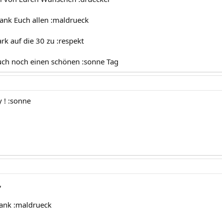
Dank Euch allen :maldrueck
ark auf die 30 zu :respekt
uch noch einen schönen :sonne Tag
 ! :sonne
,
Dank :maldrueck