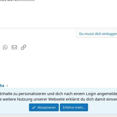
Du musst dich einloggen
est
Tumblr
WhatsApp
E-Mail
Link
che
nhalte zu personalisieren und dich nach einem Login angemeldet 
Kontakt
Nutzun
e weitere Nutzung unserer Webseite erklärst du dich damit einve
®
Community platform by XenForo
Akzeptieren
Erfahre mehr…
© 2010-2026 XenForo Ltd.