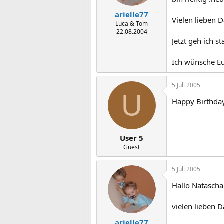
arielle77
Vielen lieben 
Luca & Tom
22.08.2004
Jetzt geh ich st
Ich wünsche E
5 Juli 2005
U
Happy Birthday
User 5
Guest
5 Juli 2005
Hallo Natascha
vielen lieben 
arielle77