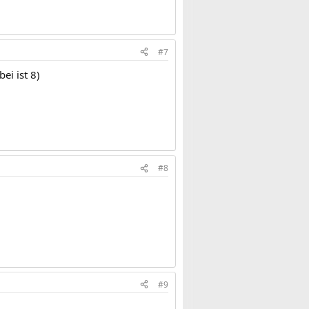
#7
ei ist 8)
#8
#9