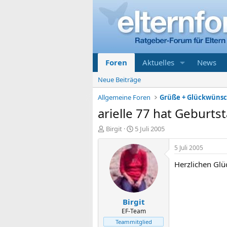
Foren
Aktuelles
News
Neue Beiträge
Allgemeine Foren
Grüße + Glückwüns
arielle 77 hat Geburtst
E
E
Birgit
5 Juli 2005
r
r
s
s
5 Juli 2005
t
t
Herzlichen Glü
e
e
l
l
l
l
e
t
Birgit
r
a
m
EF-Team
Teammitglied