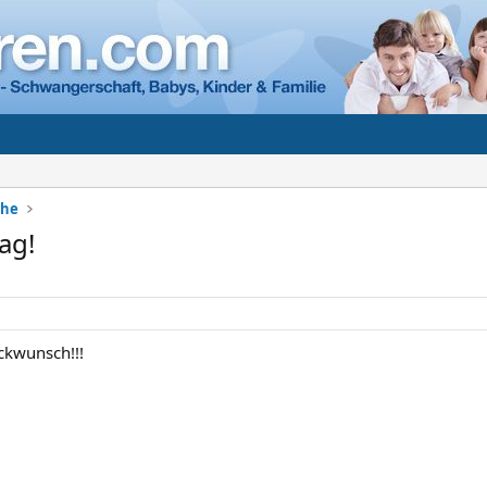
che
ag!
ckwunsch!!!