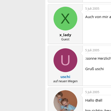
5 Juli 2005
X
Auch von mir a
x_lady
Guest
5 Juli 2005
U
:sonne Herzli
Gruß uschi
uschi
auf neuen Wegen
5 Juli 2005
Hallo @all
bin richtig :h