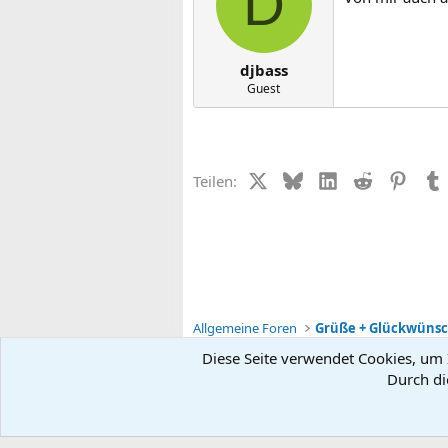
D
djbass
Guest
X (Twitter)
Bluesky
LinkedIn
Reddit
Pinter
Teilen:
Allgemeine Foren
Grüße + Glückwüns
Diese Seite verwendet Cookies, um I
Durch di