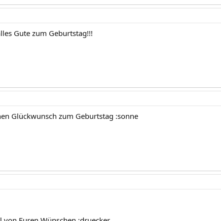
lles Gute zum Geburtstag!!!
chen Glückwunsch zum Geburtstag :sonne
eul von Euren Wünschen :druecker