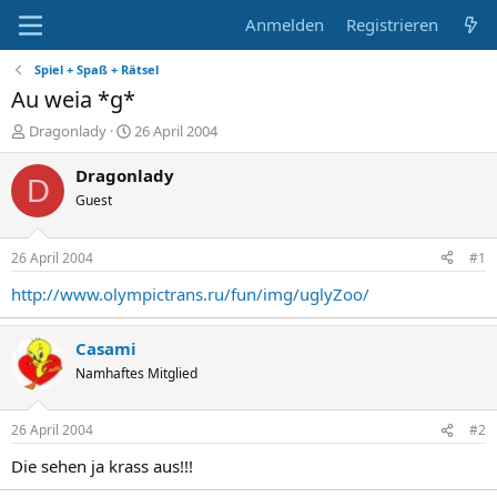
Anmelden
Registrieren
Spiel + Spaß + Rätsel
Au weia *g*
E
E
Dragonlady
26 April 2004
r
r
s
s
Dragonlady
D
t
t
Guest
e
e
l
l
l
l
26 April 2004
#1
e
t
r
a
http://www.olympictrans.ru/fun/img/uglyZoo/
m
Casami
Namhaftes Mitglied
26 April 2004
#2
Die sehen ja krass aus!!!