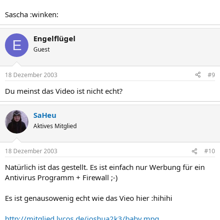
Sascha :winken:
Engelflügel
E
Guest
18 Dezember 2003
#9
Du meinst das Video ist nicht echt?
SaHeu
Aktives Mitglied
18 Dezember 2003
#10
Natürlich ist das gestellt. Es ist einfach nur Werbung für ein
Antivirus Programm + Firewall ;-)
Es ist genausowenig echt wie das Vieo hier :hihihi
http://mitglied.lycos.de/joshua2k3/baby.mpg