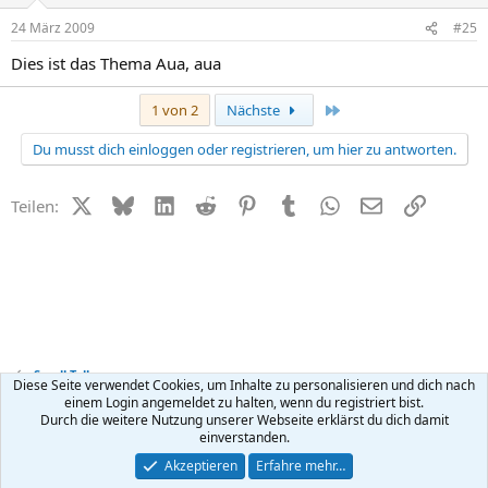
24 März 2009
#25
Dies ist das Thema Aua, aua
Letzte
1 von 2
Nächste
Du musst dich einloggen oder registrieren, um hier zu antworten.
X (Twitter)
Bluesky
LinkedIn
Reddit
Pinterest
Tumblr
WhatsApp
E-Mail
Link
Teilen:
Small Talk
Diese Seite verwendet Cookies, um Inhalte zu personalisieren und dich nach
einem Login angemeldet zu halten, wenn du registriert bist.
Durch die weitere Nutzung unserer Webseite erklärst du dich damit
Kontakt
Nutzungsbedingungen
Datenschutz
Hilfe
R
einverstanden.
S
S
®
Community platform by XenForo
© 2010-2026 XenForo Ltd.
Akzeptieren
Erfahre mehr…