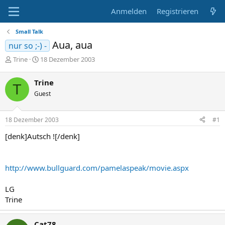
Anmelden
Registrieren
Small Talk
Aua, aua
nur so ;-) -
E
E
Trine
18 Dezember 2003
r
r
s
s
Trine
T
t
t
Guest
e
e
l
l
l
l
18 Dezember 2003
#1
e
t
r
a
[denk]Autsch ![/denk]
m
http://www.bullguard.com/pamelaspeak/movie.aspx
LG
Trine
Cat78