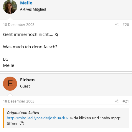
Melle
Aktives Mitglied
18 Dezember 2003
#20
Geht immernoch nicht.... X(
Was mach ich denn falsch?
LG
Melle
Elchen
E
Guest
18 Dezember 2003
#21
Original von SaHeu
http://mitglied.lycos.de/joshua2k3/
<- da klicken und "baby.mpg"
🙂
öffnen