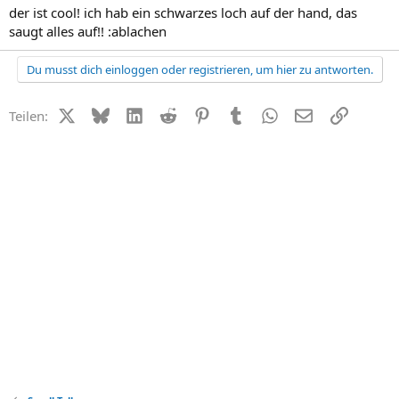
der ist cool! ich hab ein schwarzes loch auf der hand, das
saugt alles auf!! :ablachen
Du musst dich einloggen oder registrieren, um hier zu antworten.
X (Twitter)
Bluesky
LinkedIn
Reddit
Pinterest
Tumblr
WhatsApp
E-Mail
Link
Teilen: