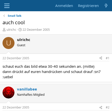
Anmelden
Registrieren
Small Talk
auch cool
E
E
ulrichc
22 Dezember 2005
r
r
s
s
ulrichc
U
t
t
Guest
e
e
l
l
l
l
22 Dezember 2005
#1
e
t
r
a
schaut euch das bild etwa 30-40 sekunden an. (mitte)
m
dann drückt auf euren handrücken und schaut drauf :sn7
:uebel
vanillabee
Namhaftes Mitglied
22 Dezember 2005
#2