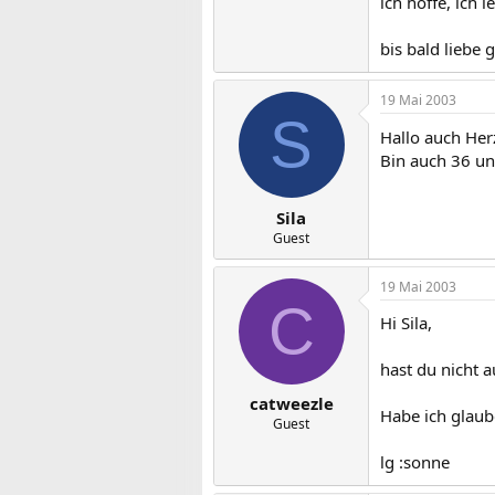
ich hoffe, ich 
bis bald liebe 
19 Mai 2003
S
Hallo auch Her
Bin auch 36 und
Sila
Guest
19 Mai 2003
C
Hi Sila,
hast du nicht a
catweezle
Habe ich glaub
Guest
lg :sonne