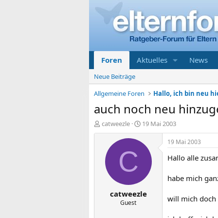
Foren
Aktuelles
News
Neue Beiträge
Allgemeine Foren
Hallo, ich bin neu hi
auch noch neu hinzug
E
E
catweezle
19 Mai 2003
r
r
s
s
19 Mai 2003
t
t
C
Hallo alle zus
e
e
l
l
l
l
habe mich ganz 
e
t
catweezle
r
a
will mich doch
m
Guest