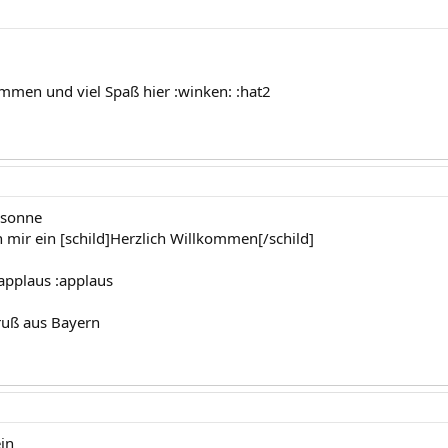
ommen und viel Spaß hier :winken: :hat2
:sonne
n mir ein [schild]Herzlich Willkommen[/schild]
:applaus :applaus
ruß aus Bayern
in