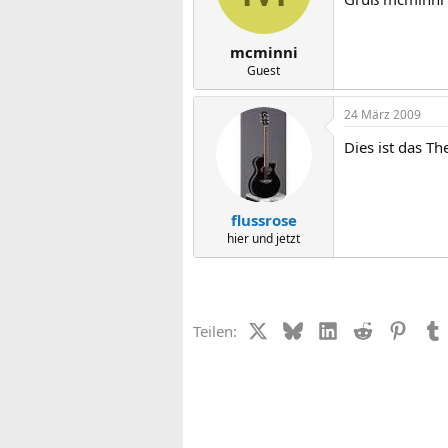
mcminni
Guest
24 März 2009
Dies ist das 
flussrose
hier und jetzt
X (Twitter)
Bluesky
LinkedIn
Reddit
Pinter
Teilen: