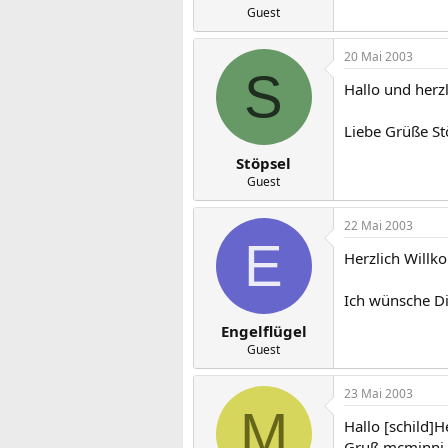
Guest
20 Mai 2003
S
Hallo und herzl
Liebe Grüße St
Stöpsel
Guest
22 Mai 2003
E
Herzlich Will
Ich wünsche Di
Engelflügel
Guest
23 Mai 2003
M
Hallo [schild]
Gruß mcminni 