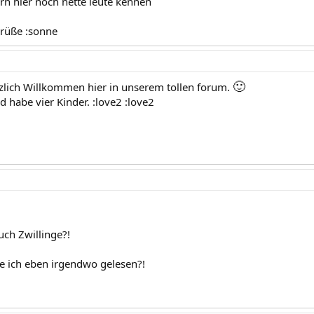
lern hier noch nette leute kennen
grüße :sonne
🙂
zlich Willkommen hier in unserem tollen forum.
 habe vier Kinder. :love2 :love2
uch Zwillinge?!
e ich eben irgendwo gelesen?!