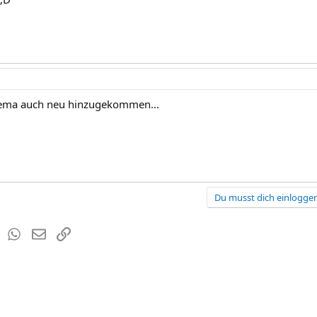
Thema auch neu hinzugekommen...
Du musst dich einloggen
est
Tumblr
WhatsApp
E-Mail
Link