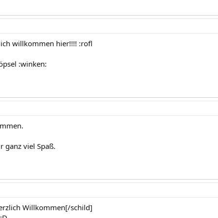
ich willkommen hier!!!! :rofl
öpsel :winken:
kommen.
r ganz viel Spaß.
Herzlich Willkommen[/schild]
;D