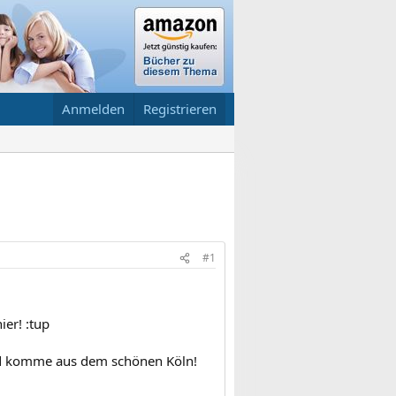
Anmelden
Registrieren
#1
ier! :tup
 und komme aus dem schönen Köln!