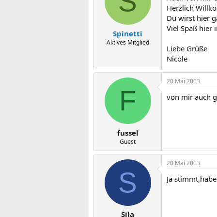
S
Herzlich Will
Du wirst hier g
Viel Spaß hier
Spinetti
Aktives Mitglied
Liebe Grüße
Nicole
20 Mai 2003
F
von mir auch g
fussel
Guest
20 Mai 2003
S
Ja stimmt,habe
Sila