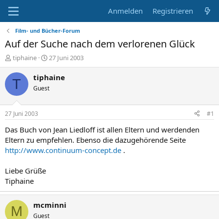
Anmelden
Registrieren
Film- und Bücher-Forum
Auf der Suche nach dem verlorenen Glück
E
E
tiphaine
27 Juni 2003
r
r
s
s
tiphaine
T
t
t
Guest
e
e
l
l
l
l
27 Juni 2003
#1
e
t
r
a
Das Buch von Jean Liedloff ist allen Eltern und werdenden
m
Eltern zu empfehlen. Ebenso die dazugehörende Seite
http://www.continuum-concept.de
.
Liebe Grüße
Tiphaine
mcminni
M
Guest