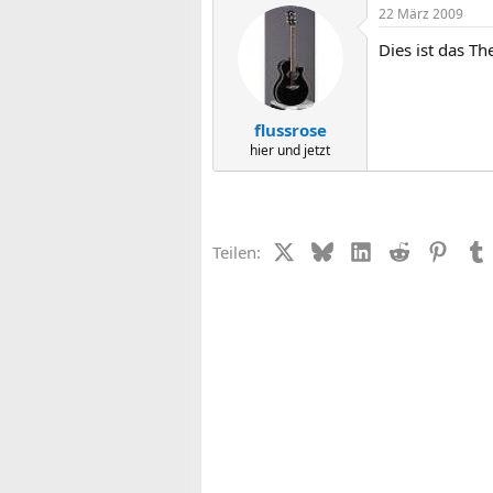
22 März 2009
Dies ist das T
flussrose
hier und jetzt
X (Twitter)
Bluesky
LinkedIn
Reddit
Pinter
Teilen: