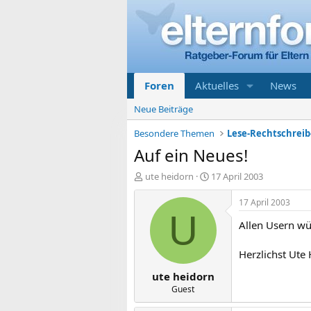
Foren
Aktuelles
News
Neue Beiträge
Besondere Themen
Auf ein Neues!
E
E
ute heidorn
17 April 2003
r
r
s
s
17 April 2003
t
t
U
Allen Usern wü
e
e
l
l
l
l
Herzlichst Ute
e
t
ute heidorn
r
a
m
Guest