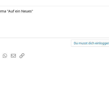
hema "Auf ein Neues"
Du musst dich einloggen
est
Tumblr
WhatsApp
E-Mail
Link