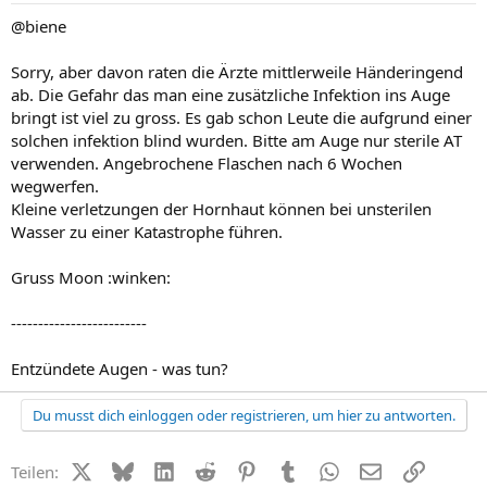
@biene
Sorry, aber davon raten die Ärzte mittlerweile Händeringend
ab. Die Gefahr das man eine zusätzliche Infektion ins Auge
bringt ist viel zu gross. Es gab schon Leute die aufgrund einer
solchen infektion blind wurden. Bitte am Auge nur sterile AT
verwenden. Angebrochene Flaschen nach 6 Wochen
wegwerfen.
Kleine verletzungen der Hornhaut können bei unsterilen
Wasser zu einer Katastrophe führen.
Gruss Moon :winken:
-------------------------
Entzündete Augen - was tun?
Du musst dich einloggen oder registrieren, um hier zu antworten.
X (Twitter)
Bluesky
LinkedIn
Reddit
Pinterest
Tumblr
WhatsApp
E-Mail
Link
Teilen: