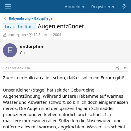
Anmelden
Registrieren
Babynahrung + Babypflege
Augen entzündet
brauche Rat -
E
E
endorphin
12 Februar 2004
r
r
s
s
endorphin
E
t
t
Guest
e
e
l
l
l
l
12 Februar 2004
#1
e
t
r
a
Zuerst ein Hallo an alle - schön, daß es solch ein Forum gibt!
m
Unser Kleiner (5tage) hat seit der Geburt eine
Augenentzündung. Während unsere Hebamme auf warmes
Wasser und Abwarten schwört, so bin ich doch einigermassen
nervös. Die Augen sind den ganzen Tag am Schmadder
produzieren und verkleben natürlich auch schnell. Ich
massiere ihm zwar zu allen Stillzeiten die Nasenwürzel und
entferne alles mit warmen, abgekochtem Wasser - es scheint