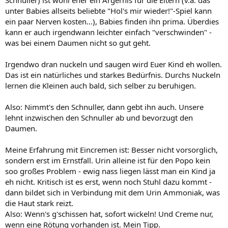
Schnuller) ist wohl eher ein Ärgernis für die Eltern (v.a. das
unter Babies allseits beliebte "Hol's mir wieder!"-Spiel kann
ein paar Nerven kosten...), Babies finden ihn prima. Überdies
kann er auch irgendwann leichter einfach "verschwinden" -
was bei einem Daumen nicht so gut geht.
Irgendwo dran nuckeln und saugen wird Euer Kind eh wollen.
Das ist ein natürliches und starkes Bedürfnis. Durchs Nuckeln
lernen die Kleinen auch bald, sich selber zu beruhigen.
Also: Nimmt's den Schnuller, dann gebt ihn auch. Unsere
lehnt inzwischen den Schnuller ab und bevorzugt den
Daumen.
Meine Erfahrung mit Eincremen ist: Besser nicht vorsorglich,
sondern erst im Ernstfall. Urin alleine ist für den Popo kein
soo großes Problem - ewig nass liegen lässt man ein Kind ja
eh nicht. Kritisch ist es erst, wenn noch Stuhl dazu kommt -
dann bildet sich in Verbindung mit dem Urin Ammoniak, was
die Haut stark reizt.
Also: Wenn's g'schissen hat, sofort wickeln! Und Creme nur,
wenn eine Rötung vorhanden ist. Mein Tipp.