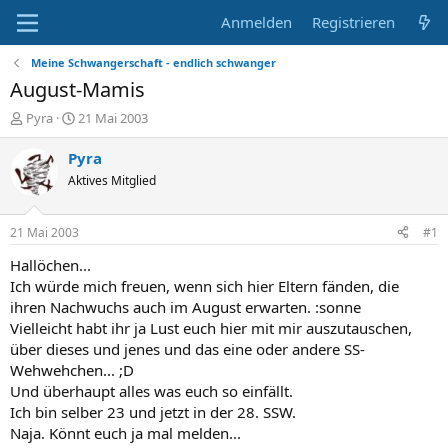
Anmelden
Registrieren
Meine Schwangerschaft - endlich schwanger
August-Mamis
E
E
Pyra
21 Mai 2003
r
r
s
s
Pyra
t
t
Aktives Mitglied
e
e
l
l
l
l
21 Mai 2003
#1
e
t
r
a
Hallöchen...
m
Ich würde mich freuen, wenn sich hier Eltern fänden, die
ihren Nachwuchs auch im August erwarten. :sonne
Vielleicht habt ihr ja Lust euch hier mit mir auszutauschen,
über dieses und jenes und das eine oder andere SS-
Wehwehchen... ;D
Und überhaupt alles was euch so einfällt.
Ich bin selber 23 und jetzt in der 28. SSW.
Naja. Könnt euch ja mal melden...