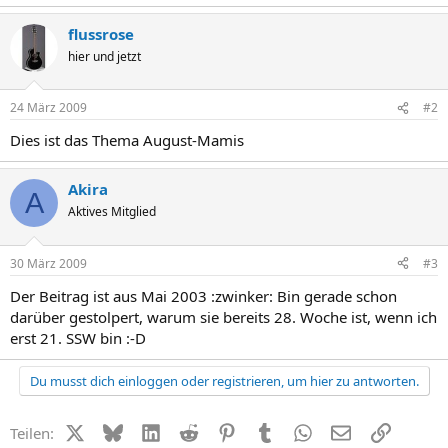
flussrose
hier und jetzt
24 März 2009
#2
Dies ist das Thema August-Mamis
Akira
A
Aktives Mitglied
30 März 2009
#3
Der Beitrag ist aus Mai 2003 :zwinker: Bin gerade schon
darüber gestolpert, warum sie bereits 28. Woche ist, wenn ich
erst 21. SSW bin :-D
Du musst dich einloggen oder registrieren, um hier zu antworten.
X (Twitter)
Bluesky
LinkedIn
Reddit
Pinterest
Tumblr
WhatsApp
E-Mail
Link
Teilen: