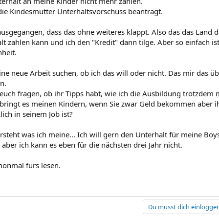
erhalt an meine Kinder nicht mehr zahlen.
die Kindesmutter Unterhaltsvorschuss beantragt.
ausgegangen, dass das ohne weiteres klappt. Also das das Land d
t zahlen kann und ich den "Kredit" dann tilge. Aber so einfach ist 
heit.
ne neue Arbeit suchen, ob ich das will oder nicht. Das mir das üb
n.
h euch fragen, ob ihr Tipps habt, wie ich die Ausbildung trotzde
bringt es meinen Kindern, wenn Sie zwar Geld bekommen aber ih
lich in seinem Job ist?
ersteht was ich meine... Ich will gern den Unterhalt für meine Boys
aber ich kann es eben für die nächsten drei Jahr nicht.
honmal fürs lesen.
Du musst dich einloggen