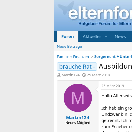
Foren
Aktuelles
News
Neue Beiträge
Familie + Finanzen
Ausbildun
brauche Rat -
E
E
Martin124
25 März 2019
r
r
s
s
25 März 2019
t
t
M
Hallo Allerseits
e
e
l
l
l
l
Ich hab ein gr
e
t
Undzwar bin ic
Martin124
r
a
getrennt. Ich 
m
Neues Mitglied
zum Erzieher m