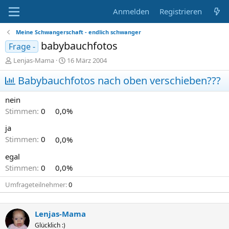
Anmelden
Registrieren
Meine Schwangerschaft - endlich schwanger
babybauchfotos
Frage -
E
E
Lenjas-Mama
16 März 2004
r
r
s
Babybauchfotos nach oben verschieben???
s
t
t
e
e
nein
l
l
Stimmen:
0
0,0%
l
l
e
t
ja
r
a
Stimmen:
0
0,0%
m
egal
Stimmen:
0
0,0%
Umfrageteilnehmer
0
Lenjas-Mama
Glücklich :)