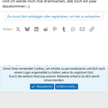
Und ich werde mich mal dranmachen, daß noch ein paar
dazukommen ;-)
Du musst dich einloggen oder registrieren, um hier zu antworten.
X (Twitter)
Bluesky
LinkedIn
Reddit
Pinterest
Tumblr
WhatsApp
E-Mail
Link
Teilen:
Meine Schwangerschaft - endlich schwanger
Diese Seite verwendet Cookies, um Inhalte zu personalisieren und dich nach
einem Login angemeldet zu halten, wenn du registriert bist.
Durch die weitere Nutzung unserer Webseite erklärst du dich damit
Kontakt
Nutzungsbedingungen
Datenschutz
Hilfe
R
einverstanden.
S
S
®
Community platform by XenForo
© 2010-2026 XenForo Ltd.
Akzeptieren
Erfahre mehr…