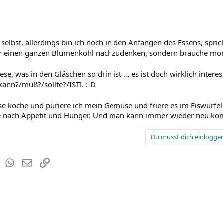
 selbst, allerdings bin ich noch in den Anfängen des Essens, spri
er einen ganzen Blumenkohl nachzudenken, sondern brauche mome
ese, was in den Gläschen so drin ist ... es ist doch wirklich inter
kann?/muß?/sollte?/IST!. :-D
se koche und püriere ich mein Gemüse und friere es im Eiswürfel
je nach Appetit und Hunger. Und man kann immer wieder neu ko
Du musst dich einloggen
est
Tumblr
WhatsApp
E-Mail
Link