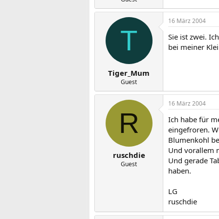
16 März 2004
T
Sie ist zwei. 
bei meiner Kle
Tiger_Mum
Guest
16 März 2004
R
Ich habe für m
eingefroren. W
Blumenkohl be
Und vorallem m
ruschdie
Und gerade Ta
Guest
haben.
LG
ruschdie