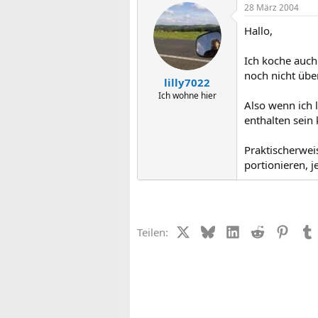
28 März 2004
Hallo,
Ich koche auch
noch nicht üb
lilly7022
Ich wohne hier
Also wenn ich l
enthalten sein 
Praktischerwei
portionieren, 
X (Twitter)
Bluesky
LinkedIn
Reddit
Pinter
Teilen: