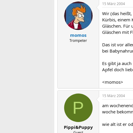
15 März 2004
Wir (das heißt
Kürbis, einem 
Gläschen. Für u
Gläschen mit Fl
momos
Trompeter
Das ist vor all
bei Babynahru
Es gibt ja auch
Apfel doch lieb
<momos>
15 März 2004
P
am wochenende 
woche bekommt 
wie alt ist er o
Pippi&Puppy
Guest