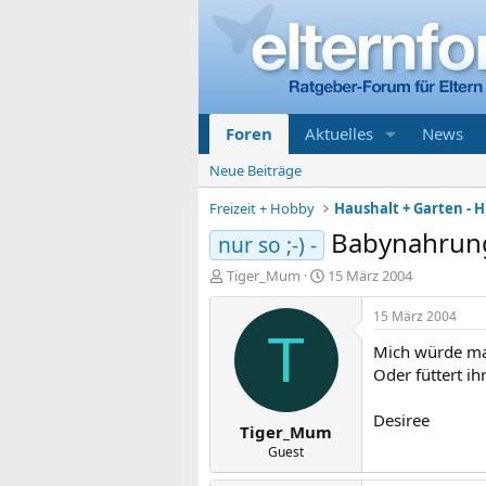
Foren
Aktuelles
News
Neue Beiträge
Freizeit + Hobby
Haushalt + Garten - Hi
Babynahrun
nur so ;-) -
E
E
Tiger_Mum
15 März 2004
r
r
s
s
15 März 2004
t
t
T
Mich würde mal
e
e
l
l
Oder füttert ih
l
l
e
t
Desiree
Tiger_Mum
r
a
m
Guest