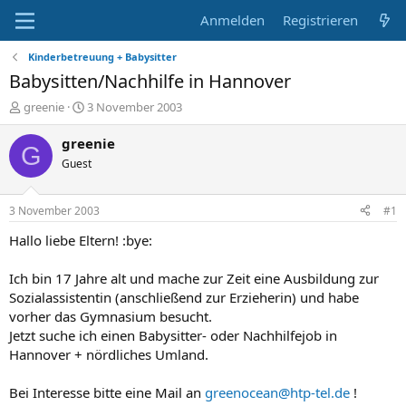
Anmelden
Registrieren
Kinderbetreuung + Babysitter
Babysitten/Nachhilfe in Hannover
E
E
greenie
3 November 2003
r
r
s
s
greenie
G
t
t
Guest
e
e
l
l
l
l
3 November 2003
#1
e
t
r
a
Hallo liebe Eltern! :bye:
m
Ich bin 17 Jahre alt und mache zur Zeit eine Ausbildung zur
Sozialassistentin (anschließend zur Erzieherin) und habe
vorher das Gymnasium besucht.
Jetzt suche ich einen Babysitter- oder Nachhilfejob in
Hannover + nördliches Umland.
Bei Interesse bitte eine Mail an
greenocean@htp-tel.de
!