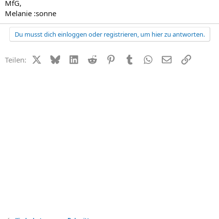
MfG,
Melanie :sonne
Du musst dich einloggen oder registrieren, um hier zu antworten.
X (Twitter)
Bluesky
LinkedIn
Reddit
Pinterest
Tumblr
WhatsApp
E-Mail
Link
Teilen: