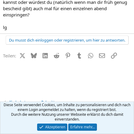
kannst oder würdest du (natürlich wenn man dir früh genug
bescheid gibt) auch mal für einen einzelnen abend
einspringen?
lg
Du musst dich einloggen oder registrieren, um hier zu antworten.
X (Twitter)
Bluesky
LinkedIn
Reddit
Pinterest
Tumblr
WhatsApp
E-Mail
Link
Teilen:
Kinderbetreuung + Babysitter
Diese Seite verwendet Cookies, um Inhalte zu personalisieren und dich nach
einem Login angemeldet zu halten, wenn du registriert bist.
Durch die weitere Nutzung unserer Webseite erklärst du dich damit
Kontakt
Nutzungsbedingungen
Datenschutz
Hilfe
R
einverstanden.
S
S
®
Community platform by XenForo
© 2010-2026 XenForo Ltd.
Akzeptieren
Erfahre mehr…