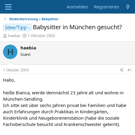
Anmelden
Registrieren
Kinderbetreuung + Babysitter
Babysitter in München gesucht?
Idee/Tipp -
E
E
haebia
1 Oktober 2003
r
r
s
s
haebia
H
t
t
Guest
e
e
l
l
l
l
1 Oktober 2003
#1
e
t
r
a
Hallo,
m
heiße Bianca, werde demnächst 23 Jahre alt und wohne in
München-Sendling.
Ich sitte seit über sechs Jahren privat bei Familien und habe
auch Erfahrungen durch Praktikas in Kindergärten,
Kinderklinik und Neugeborenenstation (habe die soziale
Fachoberschule besucht und Krankenschwester gelernt).