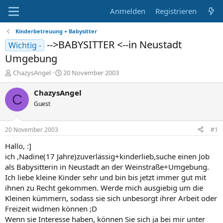
Anmelden
Registrieren
Kinderbetreuung + Babysitter
-->BABYSITTER <--in Neustadt
Wichtig -
Umgebung
E
E
ChazysAngel
20 November 2003
r
r
s
s
ChazysAngel
C
t
t
Guest
e
e
l
l
l
l
20 November 2003
#1
e
t
r
a
Hallo, :]
m
ich ,Nadine(17 Jahre)zuverlässig+kinderlieb,suche einen Job
als Babysitterin in Neustadt an der Weinstraße+Umgebung.
Ich liebe kleine Kinder sehr und bin bis jetzt immer gut mit
ihnen zu Recht gekommen. Werde mich ausgiebig um die
Kleinen kümmern, sodass sie sich unbesorgt ihrer Arbeit oder
Freizeit widmen können ;D
Wenn sie Interesse haben, können Sie sich ja bei mir unter