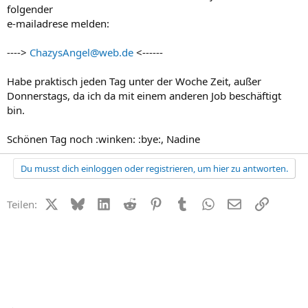
folgender
e-mailadrese melden:
---->
ChazysAngel@web.de
<------
Habe praktisch jeden Tag unter der Woche Zeit, außer
Donnerstags, da ich da mit einem anderen Job beschäftigt
bin.
Schönen Tag noch :winken: :bye:, Nadine
Du musst dich einloggen oder registrieren, um hier zu antworten.
X (Twitter)
Bluesky
LinkedIn
Reddit
Pinterest
Tumblr
WhatsApp
E-Mail
Link
Teilen: