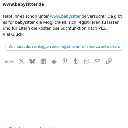
www.babysitter.de
Habt ihr es schon unter
www.babysitter.de
versucht? Da gibt
es für babysitter die Möglichkeit, sich registrieren zu lassen
und für Eltern die kostenlose Suchfunktion nach PLZ.
Viel Glück!!
Du musst dich einloggen oder registrieren, um hier zu antworten.
X (Twitter)
Bluesky
LinkedIn
Reddit
Pinterest
Tumblr
WhatsApp
E-Mail
Link
Teilen: