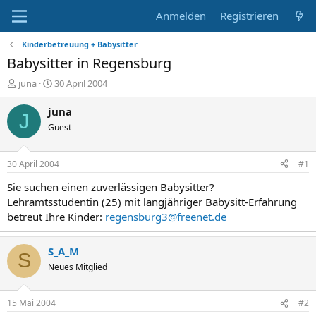
Anmelden
Registrieren
Kinderbetreuung + Babysitter
Babysitter in Regensburg
E
E
juna
30 April 2004
r
r
s
s
juna
J
t
t
Guest
e
e
l
l
l
l
30 April 2004
#1
e
t
r
a
Sie suchen einen zuverlässigen Babysitter?
m
Lehramtsstudentin (25) mit langjähriger Babysitt-Erfahrung
betreut Ihre Kinder:
regensburg3@freenet.de
S_A_M
S
Neues Mitglied
15 Mai 2004
#2