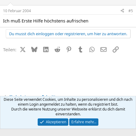
10 Februar 2004
#5
Ich muß Erste Hilfe höchstens aufrischen
Du musst dich einloggen oder registrieren, um hier zu antworten.
X (Twitter)
Bluesky
LinkedIn
Reddit
Pinterest
Tumblr
WhatsApp
E-Mail
Link
Teilen:
Kinderbetreuung + Babysitter
Diese Seite verwendet Cookies, um Inhalte zu personalisieren und dich nach
einem Login angemeldet zu halten, wenn du registriert bist.
Durch die weitere Nutzung unserer Webseite erklärst du dich damit
Kontakt
Nutzungsbedingungen
Datenschutz
Hilfe
R
einverstanden.
S
S
®
Community platform by XenForo
© 2010-2026 XenForo Ltd.
Akzeptieren
Erfahre mehr…