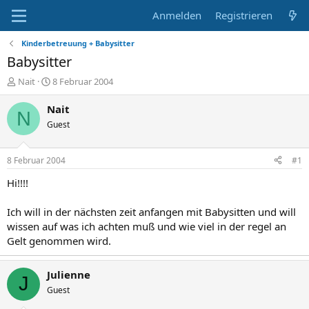
Anmelden
Registrieren
Kinderbetreuung + Babysitter
Babysitter
E
E
Nait
8 Februar 2004
r
r
s
s
Nait
N
t
t
Guest
e
e
l
l
l
l
8 Februar 2004
#1
e
t
r
a
Hi!!!!
m
Ich will in der nächsten zeit anfangen mit Babysitten und will
wissen auf was ich achten muß und wie viel in der regel an
Gelt genommen wird.
Julienne
J
Guest