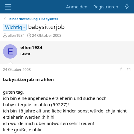
Anmelden
Registrieren
Kinderbetreuung + Babysitter
babysitterjob
Wichtig -
E
E
ellen1984
24 Oktober 2003
r
r
s
s
ellen1984
E
t
t
Guest
e
e
l
l
l
l
24 Oktober 2003
#1
e
t
r
a
babysitterjob in ahlen
m
guten tag,
ich bin eine angehende erzieherin und suche noch
babysitterjobs in ahlen (59227)!
ich bin 18 jahre alt und liebe kinder, sonst würde ich ja nicht
erzieherin werden :hihihi
ich würde mich über antworten sehr freuen!
liebe grüße, e.uhlir