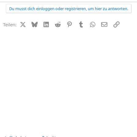
Du musst dich einloggen oder registrieren, um hier zu antworten.
X (Twitter)
Bluesky
LinkedIn
Reddit
Pinterest
Tumblr
WhatsApp
E-Mail
Link
Teilen: