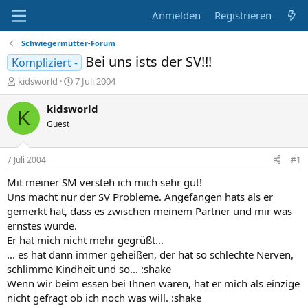
Anmelden
Registrieren
Schwiegermütter-Forum
Bei uns ists der SV!!!
Kompliziert -
E
E
kidsworld
7 Juli 2004
r
r
s
s
kidsworld
K
t
t
Guest
e
e
l
l
l
l
7 Juli 2004
#1
e
t
r
a
Mit meiner SM versteh ich mich sehr gut!
m
Uns macht nur der SV Probleme. Angefangen hats als er
gemerkt hat, dass es zwischen meinem Partner und mir was
ernstes wurde.
Er hat mich nicht mehr gegrüßt...
... es hat dann immer geheißen, der hat so schlechte Nerven,
schlimme Kindheit und so... :shake
Wenn wir beim essen bei Ihnen waren, hat er mich als einzige
nicht gefragt ob ich noch was will. :shake