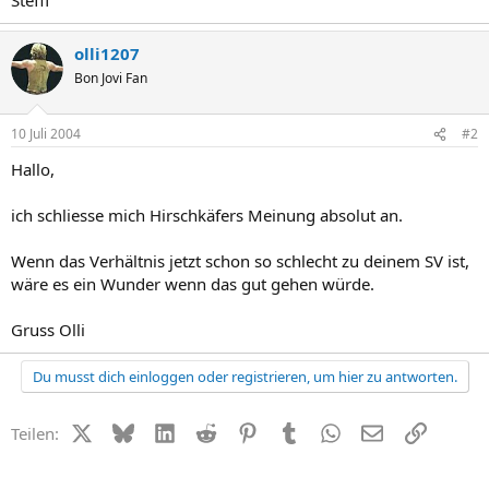
olli1207
Bon Jovi Fan
10 Juli 2004
#2
Hallo,
ich schliesse mich Hirschkäfers Meinung absolut an.
Wenn das Verhältnis jetzt schon so schlecht zu deinem SV ist,
wäre es ein Wunder wenn das gut gehen würde.
Gruss Olli
Du musst dich einloggen oder registrieren, um hier zu antworten.
X (Twitter)
Bluesky
LinkedIn
Reddit
Pinterest
Tumblr
WhatsApp
E-Mail
Link
Teilen: