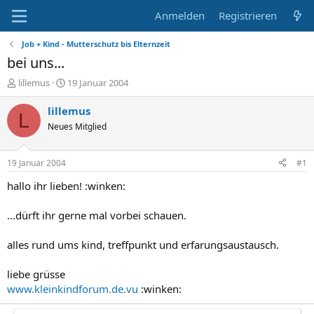
Anmelden
Registrieren
Job + Kind - Mutterschutz bis Elternzeit
bei uns...
E
E
lillemus
19 Januar 2004
r
r
s
s
lillemus
L
t
t
Neues Mitglied
e
e
l
l
l
l
19 Januar 2004
#1
e
t
r
a
hallo ihr lieben! :winken:
m
...dürft ihr gerne mal vorbei schauen.
alles rund ums kind, treffpunkt und erfarungsaustausch.
liebe grüsse
www.kleinkindforum.de.vu
:winken: