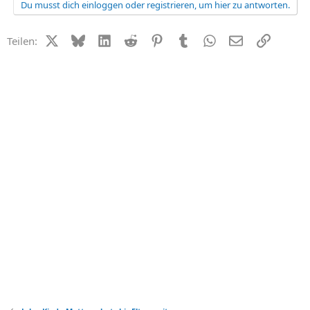
Du musst dich einloggen oder registrieren, um hier zu antworten.
X (Twitter)
Bluesky
LinkedIn
Reddit
Pinterest
Tumblr
WhatsApp
E-Mail
Link
Teilen: