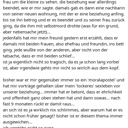
frau um die kleine zu sehen. die beziehung war allerdings
beendet, wie er mir sagte. damals gab es dann eine nachbarin
von seiner neuen wohnung, mit der er eine beziehung anfing.
bis sie ihn betrog und er es beendet und zu seiner frau zurück
ging, da die ihm mit selbstmord drohte (was für ein grund,
aber nebensache jetzt)...
jedenfalls hat mir mein freund gestern erst erzählt, dass er
damals mit beiden frauen, also ehefrau und freundin, ins bett
ging. jede wußte von der anderen, aber nicht von der
tatsache, dass er mit beiden schlief...
ist ja eigentlich nicht so tragisch, da es ja schon lang vorbei
ist, aber irgendwie gehts mir nicht so wirlcih aus dem kopf.
bisher war er mir gegenüber immer so ein 'moralapostel' und
hat mir vorträge gehalten über mein 'lockeres' sexleben vor
unserer beziehung... immer hat er betont, dass er ehrlichkeit
und offenheit ganz oben stehen hat und dann sowas... nach
fast 9 monaten rückt er damit raus...
an sich ist es ja wirklich nix schlimmes, aber warum hat er es
nicht schon früher gesagt? bisher ist er diesem thema immer
ausgewichen...
ich verstehs nicht so ganz...