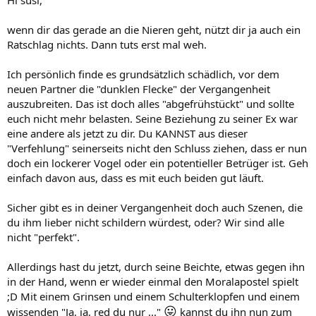
Hi susi,
wenn dir das gerade an die Nieren geht, nützt dir ja auch ein
Ratschlag nichts. Dann tuts erst mal weh.
Ich persönlich finde es grundsätzlich schädlich, vor dem
neuen Partner die "dunklen Flecke" der Vergangenheit
auszubreiten. Das ist doch alles "abgefrühstückt" und sollte
euch nicht mehr belasten. Seine Beziehung zu seiner Ex war
eine andere als jetzt zu dir. Du KANNST aus dieser
"Verfehlung" seinerseits nicht den Schluss ziehen, dass er nun
doch ein lockerer Vogel oder ein potentieller Betrüger ist. Geh
einfach davon aus, dass es mit euch beiden gut läuft.
Sicher gibt es in deiner Vergangenheit doch auch Szenen, die
du ihm lieber nicht schildern würdest, oder? Wir sind alle
nicht "perfekt".
Allerdings hast du jetzt, durch seine Beichte, etwas gegen ihn
in der Hand, wenn er wieder einmal den Moralapostel spielt
;D Mit einem Grinsen und einem Schulterklopfen und einem
😛
wissenden "Ja, ja, red du nur ..."
kannst du ihn nun zum