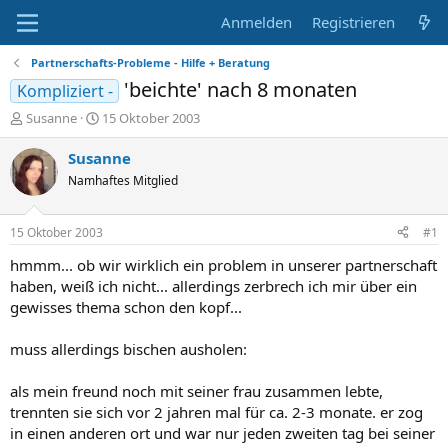
Anmelden
Registrieren
Partnerschafts-Probleme - Hilfe + Beratung
'beichte' nach 8 monaten
Kompliziert -
E
E
Susanne
15 Oktober 2003
r
r
s
s
Susanne
t
t
Namhaftes Mitglied
e
e
l
l
l
l
15 Oktober 2003
#1
e
t
r
a
hmmm... ob wir wirklich ein problem in unserer partnerschaft
m
haben, weiß ich nicht... allerdings zerbrech ich mir über ein
gewisses thema schon den kopf...
muss allerdings bischen ausholen:
als mein freund noch mit seiner frau zusammen lebte,
trennten sie sich vor 2 jahren mal für ca. 2-3 monate. er zog
in einen anderen ort und war nur jeden zweiten tag bei seiner