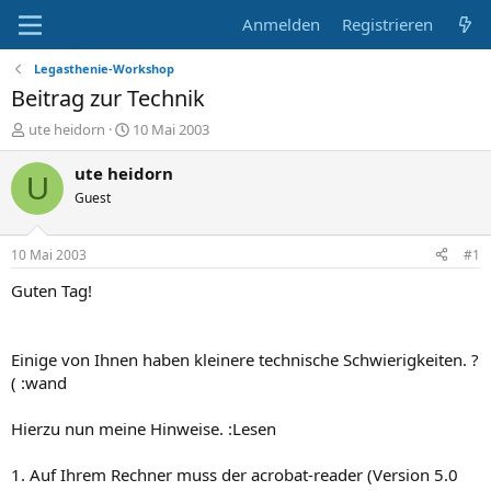
Anmelden
Registrieren
Legasthenie-Workshop
Beitrag zur Technik
E
E
ute heidorn
10 Mai 2003
r
r
s
s
ute heidorn
U
t
t
Guest
e
e
l
l
l
l
10 Mai 2003
#1
e
t
r
a
Guten Tag!
m
Einige von Ihnen haben kleinere technische Schwierigkeiten. ?
( :wand
Hierzu nun meine Hinweise. :Lesen
1. Auf Ihrem Rechner muss der acrobat-reader (Version 5.0