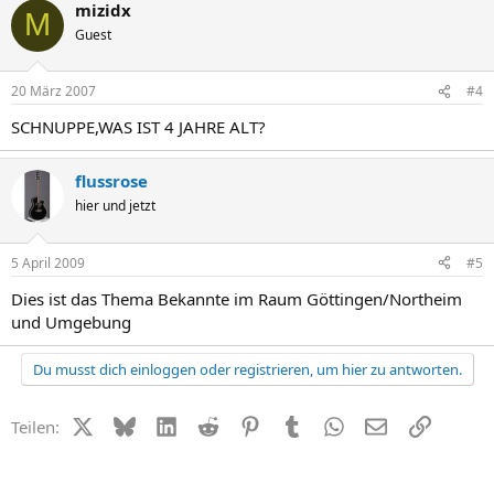
mizidx
M
Guest
20 März 2007
#4
SCHNUPPE,WAS IST 4 JAHRE ALT?
flussrose
hier und jetzt
5 April 2009
#5
Dies ist das Thema Bekannte im Raum Göttingen/Northeim
und Umgebung
Du musst dich einloggen oder registrieren, um hier zu antworten.
X (Twitter)
Bluesky
LinkedIn
Reddit
Pinterest
Tumblr
WhatsApp
E-Mail
Link
Teilen: