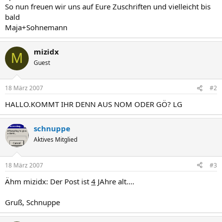
So nun freuen wir uns auf Eure Zuschriften und vielleicht bis
bald
Maja+Sohnemann
mizidx
M
Guest
18 März 2007
#2
HALLO.KOMMT IHR DENN AUS NOM ODER GÖ? LG
schnuppe
Aktives Mitglied
18 März 2007
#3
Ähm mizidx: Der Post ist
4
JAhre alt....
Gruß, Schnuppe