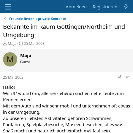
Anmelden
Registrieren
Freunde finden + private Kontakte
Bekannte im Raum Göttingen/Northeim und
Umgebung
E
E
Maja
25 Mai 2003
r
r
s
s
Maja
M
t
t
Guest
e
e
l
l
l
l
25 Mai 2003
#1
e
t
r
a
Hallo!
m
Wir (31w und 6m, alleinerziehend) suchen nette Leute zum
Kennenlernen.
Mit dem Auto sind wir sehr mobil und unternehmen oft etwas
in der Umgebung.
Zu unseren liebsten Aktivitäten gehören Schwimmen,
Radfahren, Spielplatzbesuche, Museen besuchen, alles was
Spaß macht und natürlich auch einfach mal faul sein.