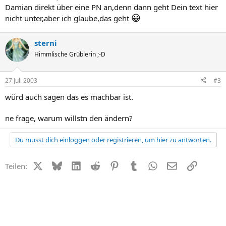
Damian direkt über eine PN an,denn dann geht Dein text hier
😀
nicht unter,aber ich glaube,das geht
sterni
Himmlische Grüblerin ;-D
27 Juli 2003
#3
würd auch sagen das es machbar ist.
ne frage, warum willstn den ändern?
Du musst dich einloggen oder registrieren, um hier zu antworten.
X (Twitter)
Bluesky
LinkedIn
Reddit
Pinterest
Tumblr
WhatsApp
E-Mail
Link
Teilen: