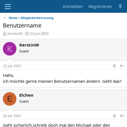
Anmelden
Registrieren
News + Mitgliederbetreuung
Benutzername
E
E
KerstinW
22 Juli 2003
r
r
s
s
KerstinW
K
t
t
Guest
e
e
l
l
l
l
22 Juli 2003
#1
e
t
r
a
Hallo,
m
ich möchte gerne meinen Benutzernamen ändern. Geht das?
Elchen
E
Guest
26 Juli 2003
#2
Geht sicherlich,schreib doch mal den Michael oder den