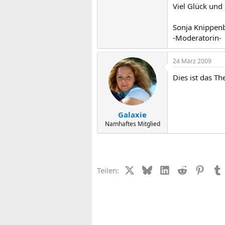
Viel Glück und
Sonja Knippen
-Moderatorin-
24 März 2009
Dies ist das T
Galaxie
Namhaftes Mitglied
X (Twitter)
Bluesky
LinkedIn
Reddit
Pinter
Teilen: