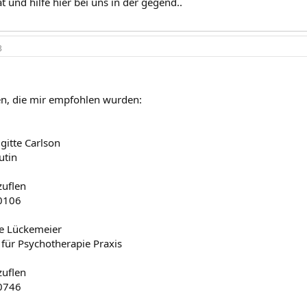
 und hilfe hier bei uns in der gegend..
3
len, die mir empfohlen wurden:
igitte Carlson
utin
zuflen
10106
ne Lückemeier
 für Psychotherapie Praxis
zuflen
40746