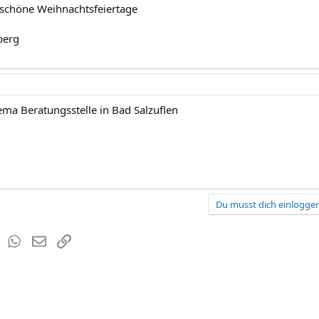
 schöne Weihnachtsfeiertage
berg
hema Beratungsstelle in Bad Salzuflen
Du musst dich einloggen
est
Tumblr
WhatsApp
E-Mail
Link