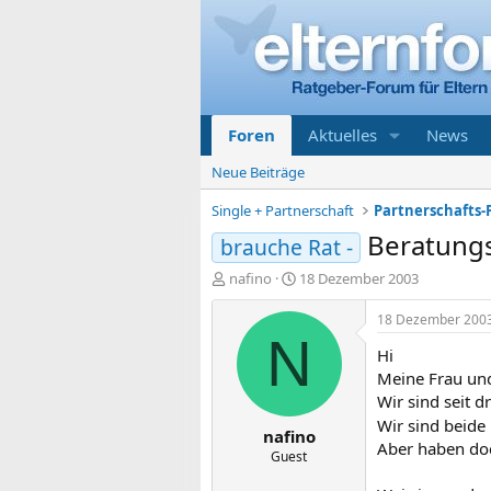
Foren
Aktuelles
News
Neue Beiträge
Single + Partnerschaft
Partnerschafts-
Beratungs
brauche Rat -
E
E
nafino
18 Dezember 2003
r
r
s
s
18 Dezember 200
t
t
N
Hi
e
e
l
l
Meine Frau und
l
l
Wir sind seit 
e
t
Wir sind beide 
nafino
r
a
Aber haben doc
m
Guest