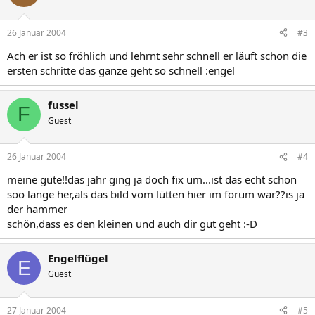
26 Januar 2004
#3
Ach er ist so fröhlich und lehrnt sehr schnell er läuft schon die
ersten schritte das ganze geht so schnell :engel
fussel
F
Guest
26 Januar 2004
#4
meine güte!!das jahr ging ja doch fix um...ist das echt schon
soo lange her,als das bild vom lütten hier im forum war??is ja
der hammer
schön,dass es den kleinen und auch dir gut geht :-D
Engelflügel
E
Guest
27 Januar 2004
#5