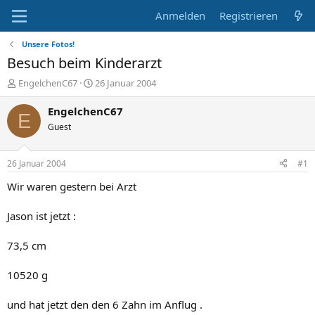
Anmelden
Registrieren
Unsere Fotos!
Besuch beim Kinderarzt
E
E
EngelchenC67
26 Januar 2004
r
r
s
s
EngelchenC67
E
t
t
Guest
e
e
l
l
l
l
26 Januar 2004
#1
e
t
r
a
Wir waren gestern bei Arzt
m
Jason ist jetzt :
73,5 cm
10520 g
und hat jetzt den den 6 Zahn im Anflug .