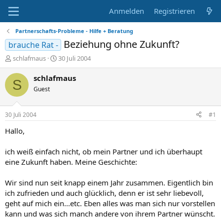
Anmelden
Registrieren
Partnerschafts-Probleme - Hilfe + Beratung
Beziehung ohne Zukunft?
brauche Rat -
E
E
schlafmaus
30 Juli 2004
r
r
s
s
schlafmaus
S
t
t
Guest
e
e
l
l
l
l
30 Juli 2004
#1
e
t
r
a
Hallo,
m
ich weiß einfach nicht, ob mein Partner und ich überhaupt
eine Zukunft haben. Meine Geschichte:
Wir sind nun seit knapp einem Jahr zusammen. Eigentlich bin
ich zufrieden und auch glücklich, denn er ist sehr liebevoll,
geht auf mich ein...etc. Eben alles was man sich nur vorstellen
kann und was sich manch andere von ihrem Partner wünscht.