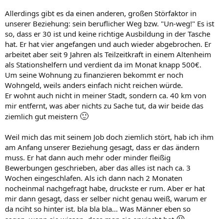
Allerdings gibt es da einen anderen, großen Störfaktor in
unserer Beziehung: sein beruflicher Weg bzw. "Un-weg!" Es ist
so, dass er 30 ist und keine richtige Ausbildung in der Tasche
hat. Er hat vier angefangen und auch wieder abgebrochen. Er
arbeitet aber seit 9 Jahren als Teilzeitkraft in einem Altenheim
als Stationshelfern und verdient da im Monat knapp 500€.
Um seine Wohnung zu finanzieren bekommt er noch
Wohngeld, weils anders einfach nicht reichen würde.
Er wohnt auch nicht in meiner Stadt, sondern ca. 40 km von
mir entfernt, was aber nichts zu Sache tut, da wir beide das
🙂
ziemlich gut meistern
Weil mich das mit seinem Job doch ziemlich stört, hab ich ihm
am Anfang unserer Beziehung gesagt, dass er das ändern
muss. Er hat dann auch mehr oder minder fleißig
Bewerbungen geschrieben, aber das alles ist nach ca. 3
Wochen eingeschlafen. Als ich dann nach 2 Monaten
nocheinmal nachgefragt habe, druckste er rum. Aber er hat
mir dann gesagt, dass er selber nicht genau weiß, warum er
da nciht so hinter ist. bla bla bla... Was Männer eben so
😀