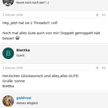
Kennt mich noch wer? ;-)
2 Februar 2004
#3
Hey, jetzt hat sie 2 Threads!!! :rofl
Noch mal alles Gute auch von mir! Doppelt gemoppelt hält
😀
besser!
Biettka
B
Guest
2 Februar 2004
#4
Herzlichen Glückwunsch und alles,alles GUTE!
Grüße :sonne
Biettka
goldrosi
Aktives Mitglied