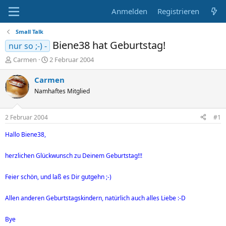
Anmelden
Registrieren
Small Talk
Biene38 hat Geburtstag!
nur so ;-) -
E
E
Carmen
2 Februar 2004
r
r
s
s
Carmen
t
t
Namhaftes Mitglied
e
e
l
l
l
l
2 Februar 2004
#1
e
t
r
a
Hallo Biene38,
m
herzlichen Glückwunsch zu Deinem Geburtstag!!!
Feier schön, und laß es Dir gutgehn ;-)
Allen anderen Geburtstagskindern, natürlich auch alles Liebe :-D
Bye