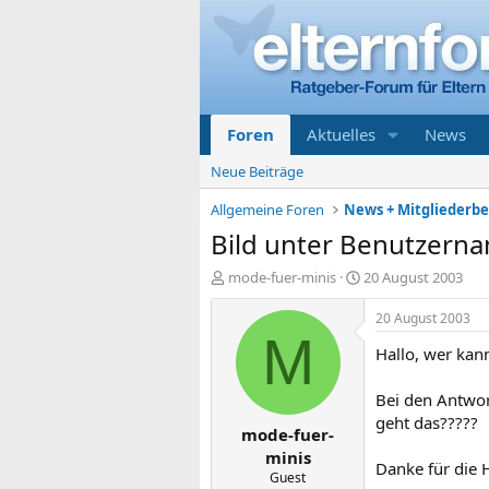
Foren
Aktuelles
News
Neue Beiträge
Allgemeine Foren
News + Mitgliederb
Bild unter Benutzern
E
E
mode-fuer-minis
20 August 2003
r
r
s
s
20 August 2003
t
t
M
Hallo, wer kan
e
e
l
l
l
l
Bei den Antwor
e
t
geht das?????
mode-fuer-
r
a
m
minis
Danke für die H
Guest