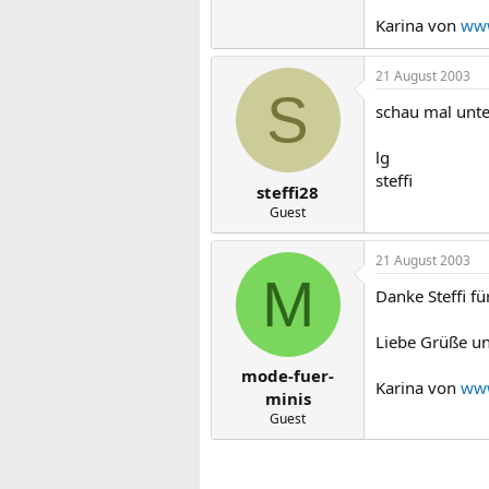
Karina von
www
21 August 2003
S
schau mal unter
lg
steffi
steffi28
Guest
21 August 2003
M
Danke Steffi für
Liebe Grüße u
mode-fuer-
Karina von
www
minis
Guest