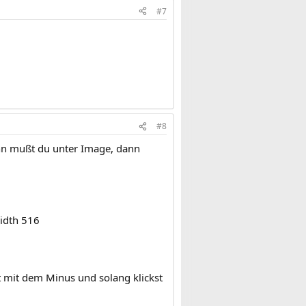
#7
#8
dann mußt du unter Image, dann
Width 516
st mit dem Minus und solang klickst