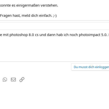
konnte es einigermaßen verstehen.
ragen hast, meld dich einfach. ;-)
ite mit photoshop 8.0 cs und dann hab ich noch photoimpact 5.0. i
Du musst dich einloggen
est
Tumblr
WhatsApp
E-Mail
Link