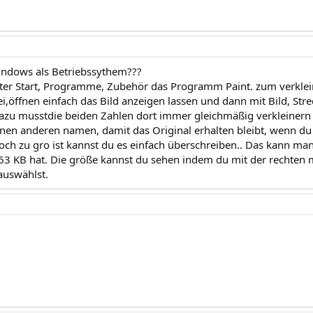
Windows als Betriebssythem???
nter Start, Programme, Zubehör das Programm Paint. zum verkle
i,öffnen einfach das Bild anzeigen lassen und dann mit Bild, Str
Dazu musstdie beiden Zahlen dort immer gleichmäßig verkleinern
inen anderen namen, damit das Original erhalten bleibt, wenn d
ioch zu gro ist kannst du es einfach überschreiben.. Das kann ma
63 KB hat. Die größe kannst du sehen indem du mit der rechten m
auswählst.