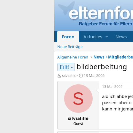
Foren
Aktuelles
News
Neue Beiträge
Allgemeine Foren
News + Mitgliederb
bildberbeitung
Eilt! -
E
E
silvialille
13 Mai 2005
r
r
s
s
13 Mai 2005
t
t
S
alo ich ahbe je
e
e
l
l
passen. aber ic
l
l
kann mir jeman
e
t
silvialille
r
a
m
Guest