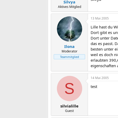
Silvya
Aktives Mitglied
13 Mai 2005
Lille hast du 
Dort gibt es u
Dort unter Date
das es passt. 
Ilona
besten unter e
Moderator
weil es doch n
Teammitglied
erlaubten 390,
eigenschaften 
14 Mai 2005
S
test
silvialille
Guest