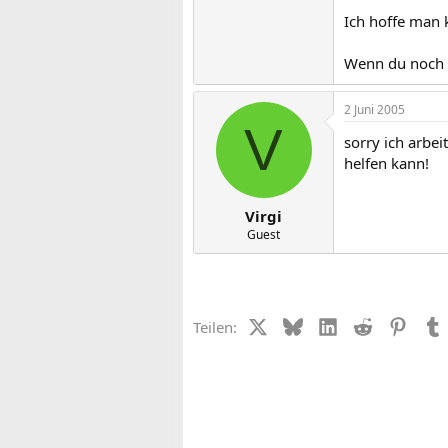
Ich hoffe man 
Wenn du noch F
2 Juni 2005
V
sorry ich arbe
helfen kann!
Virgi
Guest
X (Twitter)
Bluesky
LinkedIn
Reddit
Pinter
Teilen: