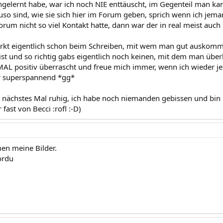
ngelernt habe, war ich noch NIE enttäuscht, im Gegenteil man kan
uso sind, wie sie sich hier im Forum geben, sprich wenn ich je
orum nicht so viel Kontakt hatte, dann war der in real meist auch
rkt eigentlich schon beim Schreiben, mit wem man gut auskom
ist und so richtig gabs eigentlich noch keinen, mit dem man übe
MAL positiv überrascht und freue mich immer, wenn ich wieder 
r superspannend *gg*
h nächstes Mal ruhig, ich habe noch niemanden gebissen und bin 
fast von Becci :rofl :-D)
men meine Bilder.
ordu