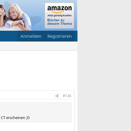
Anmelden
Registrieren
#126
 CT erscheinen ;D