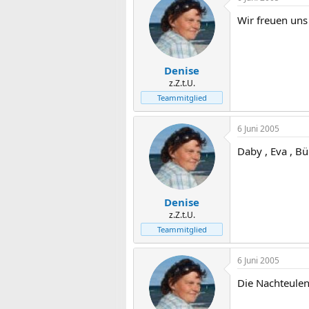
Wir freuen uns
Denise
z.Z.t.U.
Teammitglied
6 Juni 2005
Daby , Eva , B
Denise
z.Z.t.U.
Teammitglied
6 Juni 2005
Die Nachteule