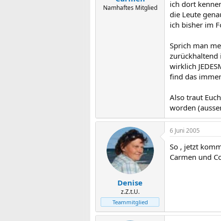
ich dort kenne
Namhaftes Mitglied
die Leute gena
ich bisher im F
Sprich man me
zurückhaltend 
wirklich JEDES
find das imme
Also traut Euc
worden (ausser 
6 Juni 2005
So , jetzt kom
Carmen und C
Denise
z.Z.t.U.
Teammitglied