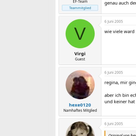
EF-Team
genau auch den
Teammitglied
6 Juni 2005
V
wie viele ward
Virgi
Guest
6 Juni 2005
regina, mir gi
aber ich bin ec
und keiner hat
hexe0120
Namhaftes Mitglied
6 Juni 2005
Original von he