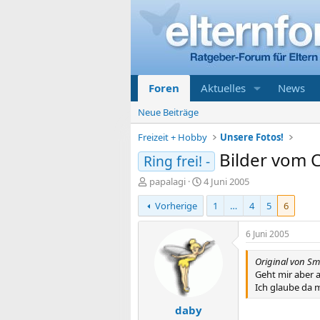
Foren
Aktuelles
News
Neue Beiträge
Freizeit + Hobby
Unsere Fotos!
Bilder vom Co
Ring frei! -
E
E
papalagi
4 Juni 2005
r
r
Vorherige
1
…
4
5
6
s
s
t
t
e
e
6 Juni 2005
l
l
l
l
Original von Smi
e
t
Geht mir aber 
r
a
Ich glaube da 
m
daby