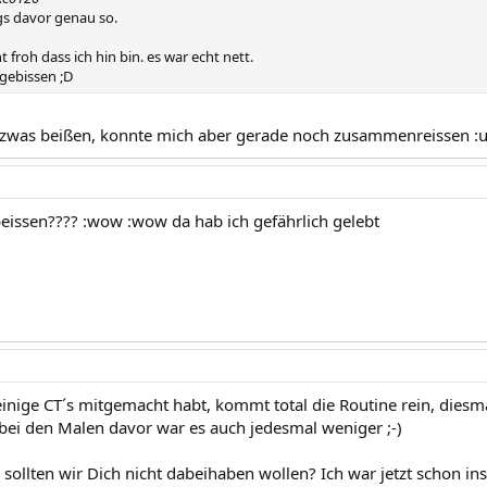
gs davor genau so.
t froh dass ich hin bin. es war echt nett.
 gebissen ;D
e zwas beißen, konnte mich aber gerade noch zusammenreissen :
beissen???? :wow :wow da hab ich gefährlich gelebt
inige CT´s mitgemacht habt, kommt total die Routine rein, diesmal
bei den Malen davor war es auch jedesmal weniger ;-)
sollten wir Dich nicht dabeihaben wollen? Ich war jetzt schon ins