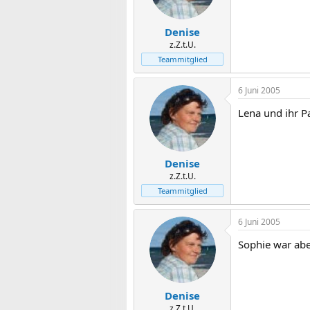
Denise
z.Z.t.U.
Teammitglied
6 Juni 2005
Lena und ihr P
Denise
z.Z.t.U.
Teammitglied
6 Juni 2005
Sophie war aber
Denise
z.Z.t.U.