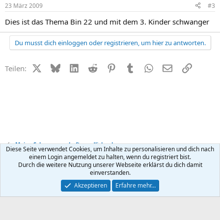
23 März 2009
#3
Dies ist das Thema Bin 22 und mit dem 3. Kinder schwanger
Du musst dich einloggen oder registrieren, um hier zu antworten.
X (Twitter)
Bluesky
LinkedIn
Reddit
Pinterest
Tumblr
WhatsApp
E-Mail
Link
Teilen:
Meine Schwangerschaft - endlich schwanger
Diese Seite verwendet Cookies, um Inhalte zu personalisieren und dich nach
einem Login angemeldet zu halten, wenn du registriert bist.
Durch die weitere Nutzung unserer Webseite erklärst du dich damit
Kontakt
Nutzungsbedingungen
Datenschutz
Hilfe
R
einverstanden.
S
S
®
Community platform by XenForo
© 2010-2026 XenForo Ltd.
Akzeptieren
Erfahre mehr…