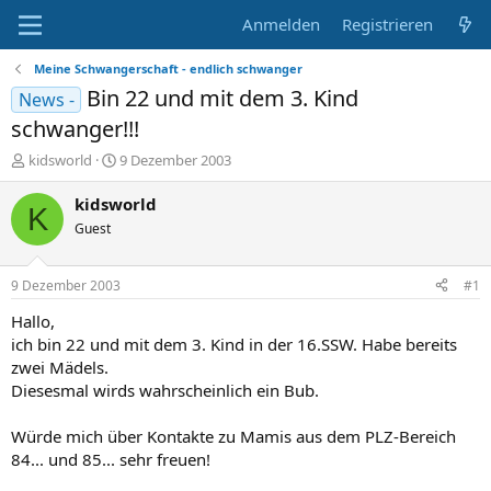
Anmelden
Registrieren
Meine Schwangerschaft - endlich schwanger
Bin 22 und mit dem 3. Kind
News -
schwanger!!!
E
E
kidsworld
9 Dezember 2003
r
r
s
s
kidsworld
K
t
t
Guest
e
e
l
l
l
l
9 Dezember 2003
#1
e
t
r
a
Hallo,
m
ich bin 22 und mit dem 3. Kind in der 16.SSW. Habe bereits
zwei Mädels.
Diesesmal wirds wahrscheinlich ein Bub.
Würde mich über Kontakte zu Mamis aus dem PLZ-Bereich
84... und 85... sehr freuen!