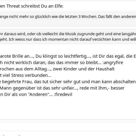
en Threat schreibst Du an Elfe:
ange nicht mehr so glücklich wie die letzten 3 Wochen. Das fällt den andere
r daraus wird, oder ob vielleicht die Musik zugrunde geht und eine langjähr
eht. Ich weiss nur dass ich momentan nicht darauf verzichten kann und will
rote Brille an..., Du klingst so leichtfertig..., ist Dir das egal, di
 nicht wirklich daran, das das immer so bleibt... :angryfire
rochen aus dem Alltag..., zwei Kinder und der Haushalt
t viel Stress verbunden...
ie begehrte Frau, das tut sicher sehr gut und man kann abschalten
Mann gegenüber ist das sehr unfair..., rede mit Ihm,- besser
n Dir als von "Anderen"... :firedevil