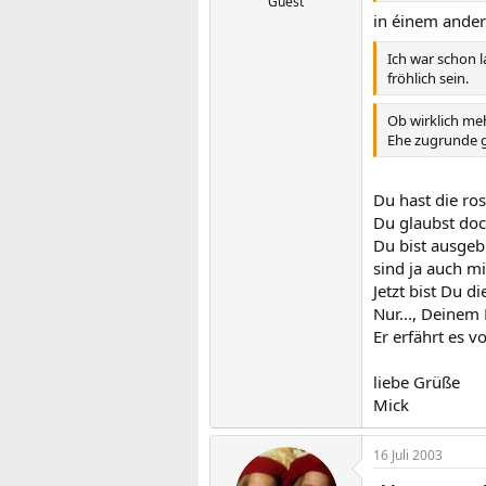
Guest
in éinem ander
Ich war schon l
fröhlich sein.
Ob wirklich meh
Ehe zugrunde g
Du hast die rosa
Du glaubst doch
Du bist ausgeb
sind ja auch mi
Jetzt bist Du d
Nur..., Deinem 
Er erfährt es vo
liebe Grüße
Mick
16 Juli 2003