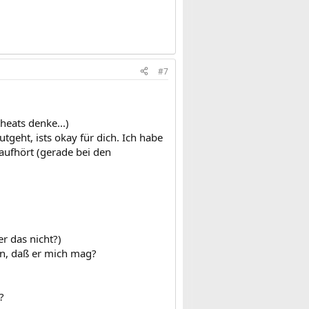
#7
heats denke...)
tgeht, ists okay für dich. Ich habe
aufhört (gerade bei den
r das nicht?)
en, daß er mich mag?
?