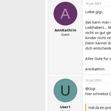
16 Juli 2003
A
Liebe gigi,
das kann man n
Liebhabers... M
AnnKathrin
nicht so gut ge
Guest
Kinder nicht ve
Dann kannst du
dich entscheide
Alles Gute für 
AnnKathrin
16 Juli 2003
U
@Gigi
hier schreibst 
User1
Hab da ein gr