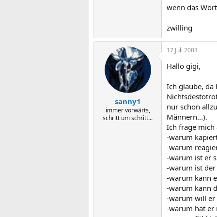
wenn das Wört
zwilling
17 Juli 2003
Hallo gigi,
Ich glaube, da
Nichtsdestotrot
sanny1
nur schon allz
immer vorwärts,
Männern...).
schritt um schritt...
Ich frage mich
-warum kapier
-warum reagiert
-warum ist er 
-warum ist der 
-warum kann er
-warum kann d
-warum will er
-warum hat er 