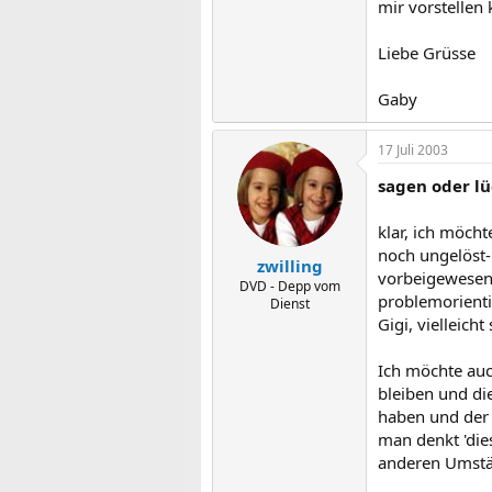
mir vorstellen 
Liebe Grüsse
Gaby
17 Juli 2003
sagen oder lü
klar, ich möcht
noch ungelöst-
zwilling
vorbeigewesen 
DVD - Depp vom
problemorienti
Dienst
Gigi, vielleich
Ich möchte auc
bleiben und di
haben und der 
man denkt 'die
anderen Umstä