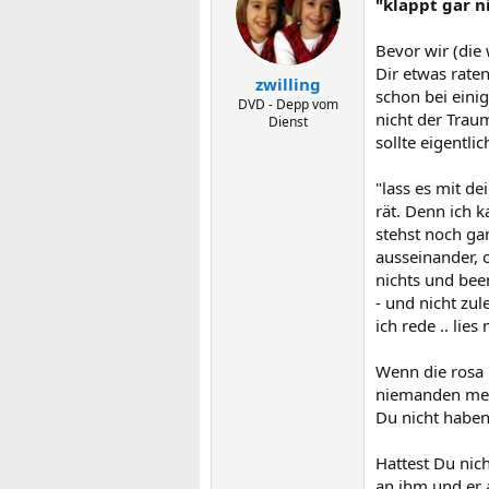
"klappt gar n
Bevor wir (die
Dir etwas raten
zwilling
schon bei einig
DVD - Depp vom
nicht der Trau
Dienst
sollte eigentli
"lass es mit de
rät. Denn ich 
stehst noch ga
ausseinander, 
nichts und bee
- und nicht zul
ich rede .. lie
Wenn die rosa 
niemanden mehr
Du nicht haben
Hattest Du nic
an ihm und er 