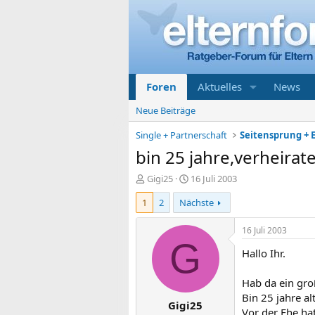
Foren
Aktuelles
News
Neue Beiträge
Single + Partnerschaft
Seitensprung + E
bin 25 jahre,verheirat
E
E
Gigi25
16 Juli 2003
r
r
1
2
Nächste
s
s
t
t
e
e
16 Juli 2003
l
l
G
Hallo Ihr.
l
l
e
t
r
a
Hab da ein gr
m
Bin 25 jahre al
Gigi25
Vor der Ehe hat