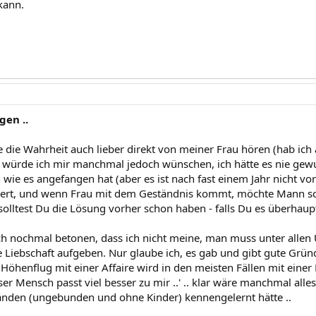
kann.
gen ..
e die Wahrheit auch lieber direkt von meiner Frau hören (hab ich
 würde ich mir manchmal jedoch wünschen, ich hätte es nie gewu
wie es angefangen hat (aber es ist nach fast einem Jahr nicht v
ert, und wenn Frau mit dem Geständnis kommt, möchte Mann sch
t solltest Du die Lösung vorher schon haben - falls Du es überhaup
h nochmal betonen, dass ich nicht meine, man muss unter alle
e Liebschaft aufgeben. Nur glaube ich, es gab und gibt gute Gr
Höhenflug mit einer Affaire wird in den meisten Fällen mit eine
ser Mensch passt viel besser zu mir ..' .. klar wäre manchmal all
nden (ungebunden und ohne Kinder) kennengelernt hätte ..