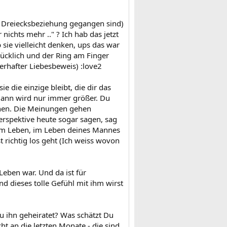
er Dreiecksbeziehung gegangen sind)
ichts mehr .." ? Ich hab das jetzt
 sie vielleicht denken, ups das war
lücklich und der Ring am Finger
uerhafter Liebesbeweis) :love2
e die einzige bleibt, die dir das
 Mann wird nur immer größer. Du
hehen. Die Meinungen gehen
erspektive heute sogar sagen, sag
inem Leben, im Leben deines Mannes
t richtig los geht (Ich weiss wovon
Leben war. Und da ist für
d dieses tolle Gefühl mit ihm wirst
u ihn geheiratet? Was schätzt Du
t an die letzten Monate - die sind