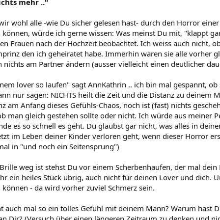
ichts mehr .."
 wir wohl alle -wie Du sicher gelesen hast- durch den Horror ein
 können, würde ich gerne wissen: Was meinst Du mit, "klappt gar n
en Frauen nach der Hochzeit beobachtet. Ich weiss auch nicht, ob
mprinz den ich geheiratet habe. Immerhin waren sie alle vorher g
ch nichts am Partner ändern (ausser vielleicht einen deutlicher da
inem lover so laufen" sagt AnnKathrin .. ich bin mal gespannt, ob si
kann nur sagen: NICHTS heilt die Zeit und die Distanz zu deinem
nz am Anfang dieses Gefühls-Chaos, noch ist (fast) nichts gesc
ob man gleich gestehen sollte oder nicht. Ich würde aus meiner P
nde es so schnell es geht. Du glaubst gar nicht, was alles in de
etzt im Leben deiner Kinder verloren geht, wenn dieser Horror ers
s mal in "und noch ein Seitensprung")
Brille weg ist stehst Du vor einem Scherbenhaufen, der mal dein 
 ein heiles Stück übrig, auch nicht für deinen Lover und dich. Un
 können - da wird vorher zuviel Schmerz sein.
ht auch mal so ein tolles Gefühl mit deinem Mann? Warum hast D
an Dir? (Versuch über einen längeren Zeitraum zu denken und nich